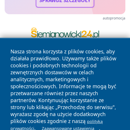
SPRAWDŹ SZCZEGÓŁY
autopromocja
Nasza strona korzysta z plików cookies, aby
działała prawidłowo. Używamy także plików
cookies i podobnych technologii od
zewnętrznych dostawców w celach
analitycznych, marketingowych i
społecznościowych. Informacje te mogą być
Copyright © 2026 ostrolecki24.pl Wszystkie prawa
zastrzeżone.
przetwarzane również przez naszych
partnerów. Kontynuując korzystanie ze
strony lub klikając „Przechodzę do serwisu",
Polityka
Polityka
wyrażasz zgodę na użycie dodatkowych
News
Autorzy
Prywatności
Cookies
plików cookies zgodnie z naszą
polityką
.
.
prywatności
Zaawansowane ustawienia