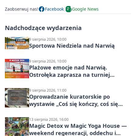
Zaobserwuj nas!
Facebook
Google News
Nadchodzące wydarzenia
9 sierpnia 2026, 10:00
Sportowa Niedziela nad Narwią
9 sierpnia 2026, 10:00
Plażowe emocje nad Narwią.
Ostrołęka zaprasza na turniej
siatkówki
9 sierpnia 2026, 11:00
Oprowadzanie kuratorskie po
wystawie „Coś się kończy, coś się
zaczyna? Pięćsetlecie włączenia
Mazowsza do Korony”
13 sierpnia 2026, 16:00
Magic Detox w Magic Yoga House —
weekend regeneracji, oddechu i