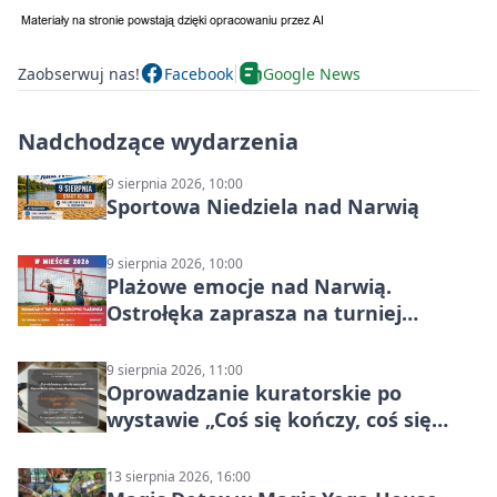
Zaobserwuj nas!
Facebook
Google News
Nadchodzące wydarzenia
9 sierpnia 2026, 10:00
Sportowa Niedziela nad Narwią
9 sierpnia 2026, 10:00
Plażowe emocje nad Narwią.
Ostrołęka zaprasza na turniej
siatkówki
9 sierpnia 2026, 11:00
Oprowadzanie kuratorskie po
wystawie „Coś się kończy, coś się
zaczyna? Pięćsetlecie włączenia
Mazowsza do Korony”
13 sierpnia 2026, 16:00