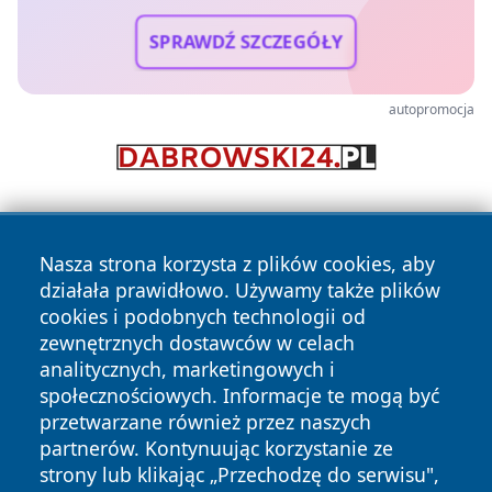
SPRAWDŹ SZCZEGÓŁY
autopromocja
Nasza strona korzysta z plików cookies, aby
działała prawidłowo. Używamy także plików
cookies i podobnych technologii od
zewnętrznych dostawców w celach
Copyright © 2026 ostrolecki24.pl Wszystkie prawa
analitycznych, marketingowych i
zastrzeżone.
społecznościowych. Informacje te mogą być
przetwarzane również przez naszych
partnerów. Kontynuując korzystanie ze
Polityka
Polityka
News
Autorzy
strony lub klikając „Przechodzę do serwisu",
Prywatności
Cookies