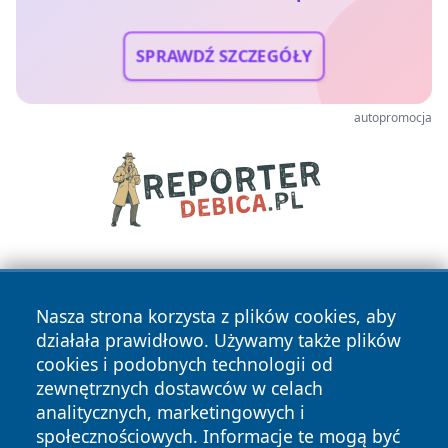
SPRAWDŹ SZCZEGÓŁY
autopromocja
Nasza strona korzysta z plików cookies, aby
działała prawidłowo. Używamy także plików
cookies i podobnych technologii od
zewnętrznych dostawców w celach
Copyright © 2026 ostrolecki24.pl Wszystkie prawa
analitycznych, marketingowych i
zastrzeżone.
społecznościowych. Informacje te mogą być