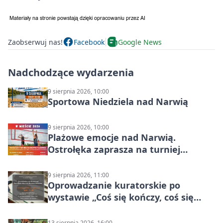
Zaobserwuj nas!
Facebook
Google News
Nadchodzące wydarzenia
9 sierpnia 2026, 10:00
Sportowa Niedziela nad Narwią
9 sierpnia 2026, 10:00
Plażowe emocje nad Narwią.
Ostrołęka zaprasza na turniej
siatkówki
9 sierpnia 2026, 11:00
Oprowadzanie kuratorskie po
wystawie „Coś się kończy, coś się
zaczyna? Pięćsetlecie włączenia
Mazowsza do Korony”
13 sierpnia 2026, 16:00