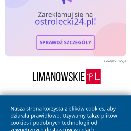
Zareklamuj się na
ostrolecki24.pl!
SPRAWDŹ SZCZEGÓŁY
autopromocja
Nasza strona korzysta z plików cookies, aby
działała prawidłowo. Używamy także plików
cookies i podobnych technologii od
zewnętrznych dostawców w celach