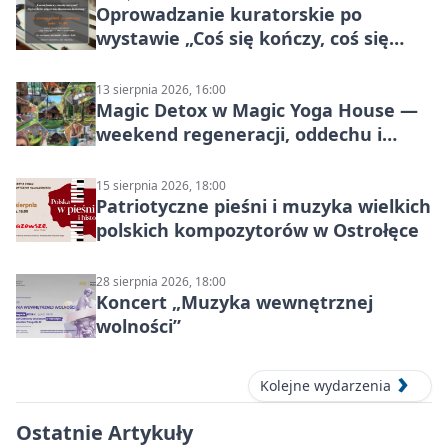
Oprowadzanie kuratorskie po
wystawie „Coś się kończy, coś się
zaczyna? Pięćsetlecie włączenia
Mazowsza do Korony”
13 sierpnia 2026, 16:00
Magic Detox w Magic Yoga House —
weekend regeneracji, oddechu i
ruchu
15 sierpnia 2026, 18:00
Patriotyczne pieśni i muzyka wielkich
polskich kompozytorów w Ostrołęce
28 sierpnia 2026, 18:00
Koncert „Muzyka wewnętrznej
wolności”
Kolejne wydarzenia
Ostatnie Artykuły