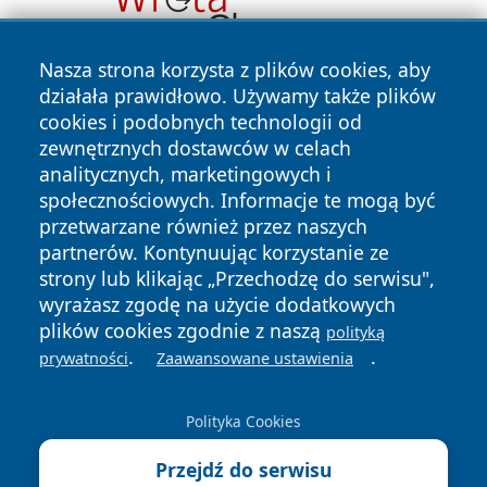
Nasza strona korzysta z plików cookies, aby
działała prawidłowo. Używamy także plików
cookies i podobnych technologii od
zewnętrznych dostawców w celach
analitycznych, marketingowych i
społecznościowych. Informacje te mogą być
Copyright © 2026 ostrolecki24.pl Wszystkie prawa
przetwarzane również przez naszych
zastrzeżone.
partnerów. Kontynuując korzystanie ze
strony lub klikając „Przechodzę do serwisu",
wyrażasz zgodę na użycie dodatkowych
Polityka
Polityka
plików cookies zgodnie z naszą
polityką
News
Autorzy
Prywatności
Cookies
.
.
prywatności
Zaawansowane ustawienia
Polityka Cookies
Przejdź do serwisu