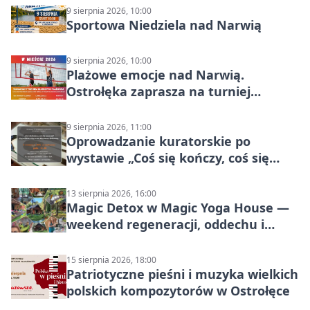
9 sierpnia 2026, 10:00
Sportowa Niedziela nad Narwią
9 sierpnia 2026, 10:00
Plażowe emocje nad Narwią.
Ostrołęka zaprasza na turniej
siatkówki
9 sierpnia 2026, 11:00
Oprowadzanie kuratorskie po
wystawie „Coś się kończy, coś się
zaczyna? Pięćsetlecie włączenia
Mazowsza do Korony”
13 sierpnia 2026, 16:00
Magic Detox w Magic Yoga House —
weekend regeneracji, oddechu i
ruchu
15 sierpnia 2026, 18:00
Patriotyczne pieśni i muzyka wielkich
polskich kompozytorów w Ostrołęce