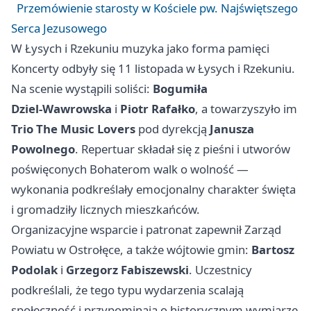
Przemówienie starosty w Kościele pw. Najświętszego
Serca Jezusowego
W Łysych i Rzekuniu muzyka jako forma pamięci
Koncerty odbyły się 11 listopada w Łysych i Rzekuniu.
Na scenie wystąpili soliści:
Bogumiła
Dziel‑Wawrowska
i
Piotr Rafałko
, a towarzyszyło im
Trio The Music Lovers
pod dyrekcją
Janusza
Powolnego
. Repertuar składał się z pieśni i utworów
poświęconych Bohaterom walk o wolność —
wykonania podkreślały emocjonalny charakter święta
i gromadziły licznych mieszkańców.
Organizacyjne wsparcie i patronat zapewnił Zarząd
Powiatu w Ostrołęce, a także wójtowie gmin:
Bartosz
Podolak
i
Grzegorz Fabiszewski
. Uczestnicy
podkreślali, że tego typu wydarzenia scalają
społeczność i przypominają o historycznym wymiarze