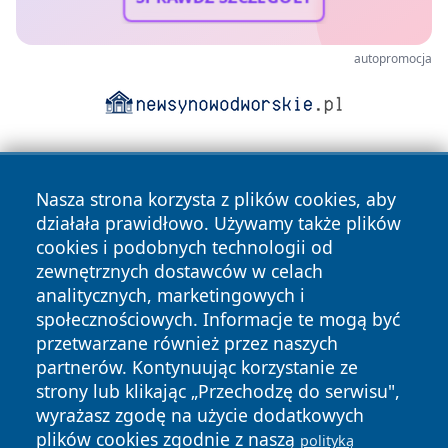
autopromocja
Nasza strona korzysta z plików cookies, aby
działała prawidłowo. Używamy także plików
cookies i podobnych technologii od
zewnętrznych dostawców w celach
Copyright © 2026 ostrolecki24.pl Wszystkie prawa
analitycznych, marketingowych i
zastrzeżone.
społecznościowych. Informacje te mogą być
przetwarzane również przez naszych
partnerów. Kontynuując korzystanie ze
Polityka
Polityka
News
Autorzy
strony lub klikając „Przechodzę do serwisu",
Prywatności
Cookies
wyrażasz zgodę na użycie dodatkowych
plików cookies zgodnie z naszą
polityką