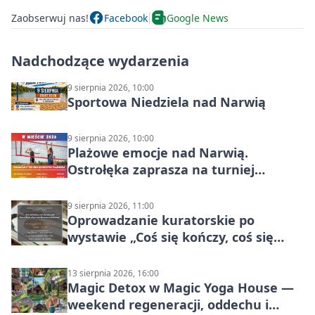
Zaobserwuj nas!
Facebook
Google News
Nadchodzące wydarzenia
9 sierpnia 2026, 10:00
Sportowa Niedziela nad Narwią
9 sierpnia 2026, 10:00
Plażowe emocje nad Narwią.
Ostrołęka zaprasza na turniej
siatkówki
9 sierpnia 2026, 11:00
Oprowadzanie kuratorskie po
wystawie „Coś się kończy, coś się
zaczyna? Pięćsetlecie włączenia
Mazowsza do Korony”
13 sierpnia 2026, 16:00
Magic Detox w Magic Yoga House —
weekend regeneracji, oddechu i