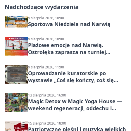
Nadchodzące wydarzenia
9 sierpnia 2026, 10:00
Sportowa Niedziela nad Narwią
9 sierpnia 2026, 10:00
Plażowe emocje nad Narwią.
Ostrołęka zaprasza na turniej
siatkówki
9 sierpnia 2026, 11:00
Oprowadzanie kuratorskie po
wystawie „Coś się kończy, coś się
zaczyna? Pięćsetlecie włączenia
Mazowsza do Korony”
13 sierpnia 2026, 16:00
Magic Detox w Magic Yoga House —
weekend regeneracji, oddechu i
ruchu
15 sierpnia 2026, 18:00
Patriotyczne pieśni i muzyka wielkich