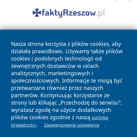
Nasza strona korzysta z plików cookies, aby
działała prawidłowo. Używamy także plików
cookies i podobnych technologii od
zewnętrznych dostawców w celach
Copyright © 2026 ostrolecki24.pl Wszystkie prawa
analitycznych, marketingowych i
zastrzeżone.
społecznościowych. Informacje te mogą być
przetwarzane również przez naszych
partnerów. Kontynuując korzystanie ze
Polityka
Polityka
News
Autorzy
strony lub klikając „Przechodzę do serwisu",
Prywatności
Cookies
wyrażasz zgodę na użycie dodatkowych
plików cookies zgodnie z naszą
polityką
.
.
prywatności
Zaawansowane ustawienia