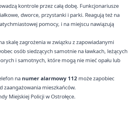
prowadzą kontrole przez całą dobę. Funkcjonariusze
ałkowe, dworce, przystanki i parki. Reagują też na
atychmiastowej pomocy, i na miejscu nawiązują
na skalę zagrożenia w związku z zapowiadanymi
obec osób siedzących samotnie na ławkach, leżących
horych i samotnych, które mogą nie mieć opału lub
elefon na
numer alarmowy 112
może zapobiec
ż od zaangażowania mieszkańców.
 Miejskiej Policji w Ostrołęce.