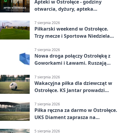
Apteki w Ostrołęce - godziny
otwarcia, dyżury, apteka
całodobowa
7 sierpnia 2026
Piłkarski weekend w Ostrołęce.
Trzy mecze i Sportowa Niedziela
nad Narwią
7 sierpnia 2026
Nowa droga połączy Ostrołękę z
Goworkami i Ławami. Ruszają
prace
7 sierpnia 2026
Wakacyjna piłka dla dziewcząt w
Ostrołęce. KS Jantar prowadzi
bezpłatne treningi
7 sierpnia 2026
Piłka ręczna za darmo w Ostrołęce.
UKS Diament zaprasza na
wakacyjne treningi
5 sierpnia 2026