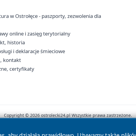
a w Ostrołęce - paszporty, zezwolenia dla
wy online i zasięg terytorialny
t, historia
sługi i deklaracje śmieciowe
, kontakt
ne, certyfikaty
Copyright © 2026 ostrolecki24.pl Wszystkie prawa zastrzeżone.
es, aby działała prawidłowo. Używamy także plik