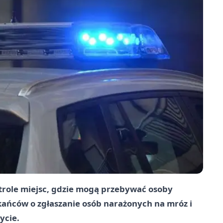
trole miejsc, gdzie mogą przebywać osoby
ańców o zgłaszanie osób narażonych na mróz i
ycie.