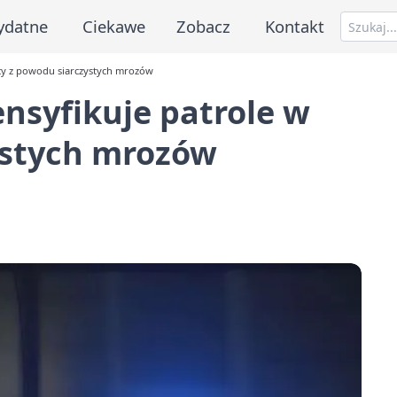
ydatne
Ciekawe
Zobacz
Kontakt
nocy z powodu siarczystych mrozów
tensyfikuje patrole w
ystych mrozów