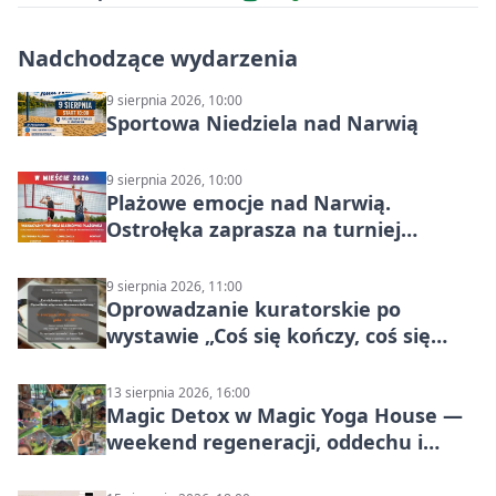
Nadchodzące wydarzenia
9 sierpnia 2026, 10:00
Sportowa Niedziela nad Narwią
9 sierpnia 2026, 10:00
Plażowe emocje nad Narwią.
Ostrołęka zaprasza na turniej
siatkówki
9 sierpnia 2026, 11:00
Oprowadzanie kuratorskie po
wystawie „Coś się kończy, coś się
zaczyna? Pięćsetlecie włączenia
Mazowsza do Korony”
13 sierpnia 2026, 16:00
Magic Detox w Magic Yoga House —
weekend regeneracji, oddechu i
ruchu