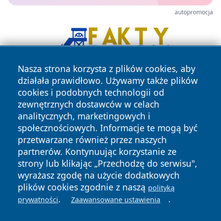
autopromocja
Nasza strona korzysta z plików cookies, aby
działała prawidłowo. Używamy także plików
cookies i podobnych technologii od
zewnętrznych dostawców w celach
analitycznych, marketingowych i
społecznościowych. Informacje te mogą być
przetwarzane również przez naszych
Copyright © 2026 ostrolecki24.pl Wszystkie prawa
partnerów. Kontynuując korzystanie ze
zastrzeżone.
strony lub klikając „Przechodzę do serwisu",
wyrażasz zgodę na użycie dodatkowych
plików cookies zgodnie z naszą
Polityka
Polityka
polityką
News
Autorzy
.
.
Prywatności
Cookies
prywatności
Zaawansowane ustawienia