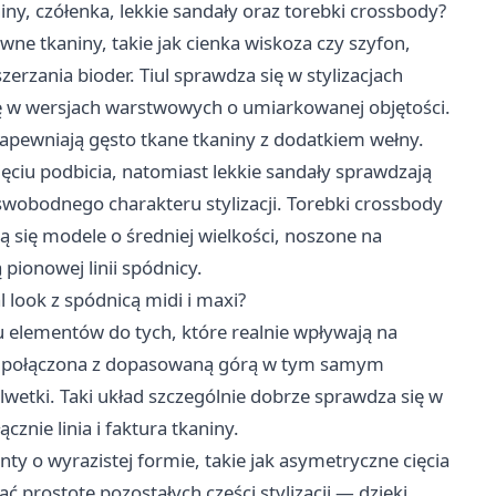
niny, czółenka, lekkie sandały oraz torebki crossbody?
iewne tkaniny, takie jak cienka wiskoza czy szyfon,
rzania bioder. Tiul sprawdza się w stylizacjach
ię w wersjach warstwowych o umiarkowanej objętości.
zapewniają gęsto tkane tkaniny z dodatkiem wełny.
ięciu podbicia, natomiast lekkie sandały sprawdzają
swobodnego charakteru stylizacji. Torebki crossbody
 się modele o średniej wielkości, noszone na
 pionowej linii spódnicy.
look z spódnicą midi i maxi?
iu elementów do tych, które realnie wpływają na
e, połączona z dopasowaną górą w tym samym
ylwetki. Taki układ szczególnie dobrze sprawdza się w
znie linia i faktura tkaniny.
 o wyrazistej formie, takie jak asymetryczne cięcia
ć prostotę pozostałych części stylizacji — dzięki