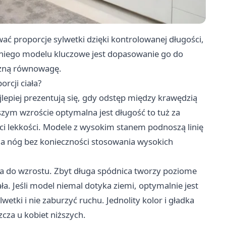
wać proporcje sylwetki dzięki kontrolowanej długości,
iedniego modelu kluczowe jest dopasowanie go do
czną równowagę.
rcji ciała?
lepiej prezentują się, gdy odstęp między krawędzią
ższym wzroście optymalna jest długość to tuż za
raci lekkości. Modele z wysokim stanem podnoszą linię
nia nóg bez konieczności stosowania wysokich
 do wzrostu. Zbyt długa spódnica tworzy poziome
iała. Jeśli model niemal dotyka ziemi, optymalnie jest
etki i nie zaburzyć ruchu. Jednolity kolor i gładka
cza u kobiet niższych.