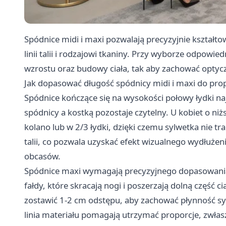
Spódnice midi i maxi pozwalają precyzyjnie kształto
linii talii i rodzajowi tkaniny. Przy wyborze odpow
wzrostu oraz budowy ciała, tak aby zachować opty
Jak dopasować długość spódnicy midi i maxi do propo
Spódnice
kończące się na wysokości połowy łydki naj
spódnicy a kostką pozostaje czytelny. U kobiet o ni
kolano lub w 2/3 łydki, dzięki czemu sylwetka nie t
talii, co pozwala uzyskać efekt wizualnego wydłuże
obcasów.
Spódnice maxi wymagają precyzyjnego dopasowania
fałdy, które skracają nogi i poszerzają dolną część c
zostawić 1-2 cm odstępu, aby zachować płynność sylw
linia materiału pomagają utrzymać proporcje, zwłasz