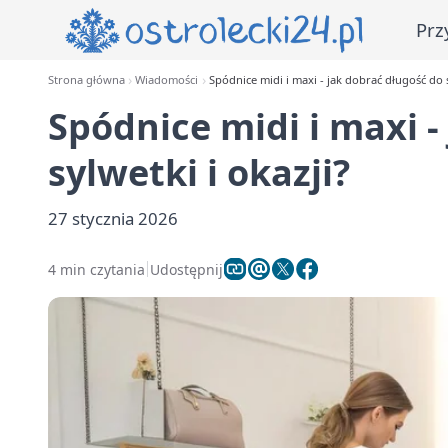
Prz
Strona główna
Wiadomości
Spódnice midi i maxi - jak dobrać długość do s
Spódnice midi i maxi -
sylwetki i okazji?
27 stycznia 2026
4 min czytania
Udostępnij