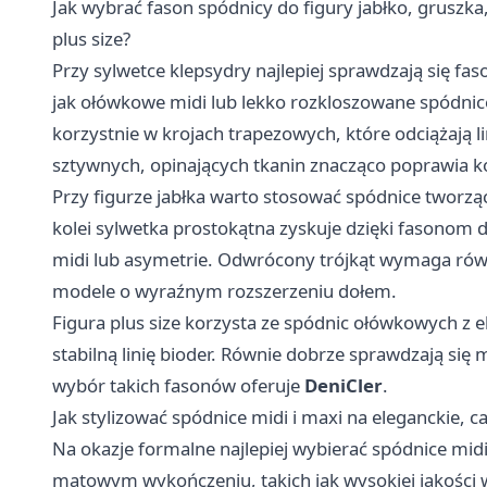
Jak wybrać fason spódnicy do figury jabłko, gruszka
plus size?
Przy sylwetce klepsydry najlepiej sprawdzają się fas
jak ołówkowe midi lub lekko rozkloszowane spódnice
korzystnie w krojach trapezowych, które odciążają l
sztywnych, opinających tkanin znacząco poprawia kom
Przy figurze jabłka warto stosować spódnice tworząc
kolei sylwetka prostokątna zyskuje dzięki fasonom 
midi lub asymetrie. Odwrócony trójkąt wymaga równ
modele o wyraźnym rozszerzeniu dołem.
Figura plus size korzysta ze spódnic ołówkowych z 
stabilną linię bioder. Równie dobrze sprawdzają się
wybór takich fasonów oferuje
DeniCler
.
Jak stylizować spódnice midi i maxi na eleganckie, c
Na okazje formalne najlepiej wybierać spódnice midi 
matowym wykończeniu, takich jak wysokiej jakości w