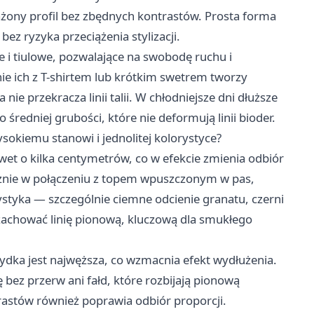
żony profil bez zbędnych kontrastów. Prosta forma
bez ryzyka przeciążenia stylizacji.
 i tiulowe, pozwalające na swobodę ruchu i
ie ich z T-shirtem lub krótkim swetrem tworzy
nie przekracza linii talii. W chłodniejsze dni dłuższe
średniej grubości, które nie deformują linii bioder.
ysokiemu stanowi i jednolitej kolorystyce?
et o kilka centymetrów, co w efekcie zmienia odbiór
tecznie w połączeniu z topem wpuszczonym w pas,
ystyka — szczególnie ciemne odcienie granatu, czerni
zachować linię pionową, kluczową dla smukłego
łydka jest najwęższa, co wzmacnia efekt wydłużenia.
 bez przerw ani fałd, które rozbijają pionową
rastów również poprawia odbiór proporcji.