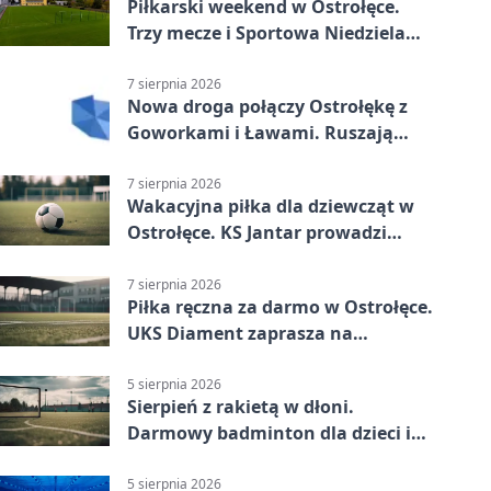
Piłkarski weekend w Ostrołęce.
Trzy mecze i Sportowa Niedziela
nad Narwią
7 sierpnia 2026
Nowa droga połączy Ostrołękę z
Goworkami i Ławami. Ruszają
prace
7 sierpnia 2026
Wakacyjna piłka dla dziewcząt w
Ostrołęce. KS Jantar prowadzi
bezpłatne treningi
7 sierpnia 2026
Piłka ręczna za darmo w Ostrołęce.
UKS Diament zaprasza na
wakacyjne treningi
5 sierpnia 2026
Sierpień z rakietą w dłoni.
Darmowy badminton dla dzieci i
młodzieży
5 sierpnia 2026