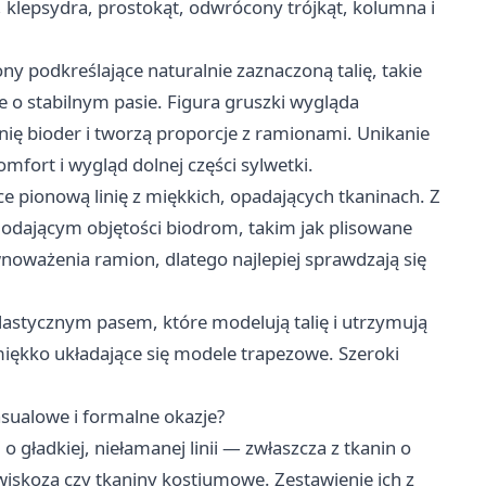
, klepsydra, prostokąt, odwrócony trójkąt, kolumna i
ony podkreślające naturalnie zaznaczoną talię, takie
 o stabilnym pasie. Figura gruszki wygląda
inię bioder i tworzą proporcje z ramionami. Unikanie
fort i wygląd dolnej części sylwetki.
e pionową linię z miękkich, opadających tkaninach. Z
dodającym objętości biodrom, takim jak plisowane
oważenia ramion, dlatego najlepiej sprawdzają się
elastycznym pasem, które modelują talię i utrzymują
 miękko układające się modele trapezowe. Szeroki
asualowe i formalne okazje?
o gładkiej, niełamanej linii — zwłaszcza z tkanin o
iskoza czy tkaniny kostiumowe. Zestawienie ich z