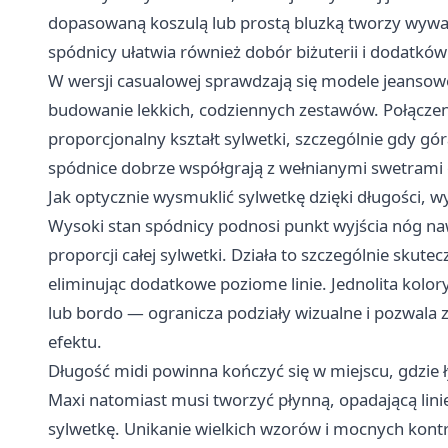
dopasowaną koszulą lub prostą bluzką tworzy wywa
spódnicy ułatwia również dobór biżuterii i dodatków 
W wersji casualowej sprawdzają się modele jeansowe
budowanie lekkich, codziennych zestawów. Połączen
proporcjonalny kształt sylwetki, szczególnie gdy góra 
spódnice dobrze współgrają z wełnianymi swetrami o 
Jak optycznie wysmuklić sylwetkę dzięki długości, w
Wysoki stan spódnicy podnosi punkt wyjścia nóg naw
proporcji całej sylwetki. Działa to szczególnie sku
eliminując dodatkowe poziome linie. Jednolita kolor
lub bordo — ogranicza podziały wizualne i pozwala 
efektu.
Długość midi powinna kończyć się w miejscu, gdzie 
Maxi natomiast musi tworzyć płynną, opadającą linię
sylwetkę. Unikanie wielkich wzorów i mocnych kont