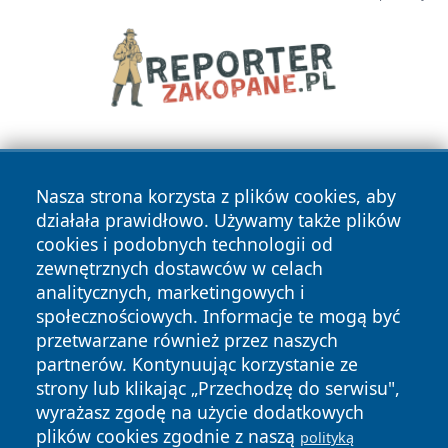
Nasza strona korzysta z plików cookies, aby
działała prawidłowo. Używamy także plików
cookies i podobnych technologii od
zewnętrznych dostawców w celach
Copyright © 2026 ostrolecki24.pl Wszystkie prawa
analitycznych, marketingowych i
zastrzeżone.
społecznościowych. Informacje te mogą być
przetwarzane również przez naszych
partnerów. Kontynuując korzystanie ze
Polityka
Polityka
News
Autorzy
strony lub klikając „Przechodzę do serwisu",
Prywatności
Cookies
wyrażasz zgodę na użycie dodatkowych
plików cookies zgodnie z naszą
polityką