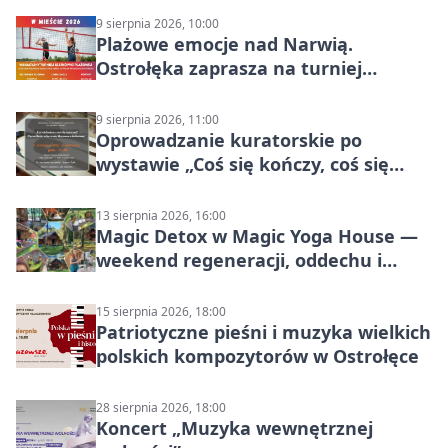
9 sierpnia 2026, 10:00
Plażowe emocje nad Narwią.
Ostrołęka zaprasza na turniej
siatkówki
9 sierpnia 2026, 11:00
Oprowadzanie kuratorskie po
wystawie „Coś się kończy, coś się
zaczyna? Pięćsetlecie włączenia
Mazowsza do Korony”
13 sierpnia 2026, 16:00
Magic Detox w Magic Yoga House —
weekend regeneracji, oddechu i
ruchu
15 sierpnia 2026, 18:00
Patriotyczne pieśni i muzyka wielkich
polskich kompozytorów w Ostrołęce
28 sierpnia 2026, 18:00
Koncert „Muzyka wewnętrznej