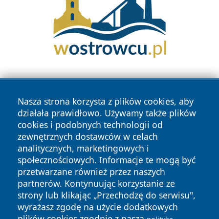
Nasza strona korzysta z plików cookies, aby
działała prawidłowo. Używamy także plików
cookies i podobnych technologii od
zewnętrznych dostawców w celach
Copyright © 2026 ostrolecki24.pl Wszystkie prawa
analitycznych, marketingowych i
zastrzeżone.
społecznościowych. Informacje te mogą być
przetwarzane również przez naszych
partnerów. Kontynuując korzystanie ze
Polityka
Polityka
News
Autorzy
strony lub klikając „Przechodzę do serwisu",
Prywatności
Cookies
wyrażasz zgodę na użycie dodatkowych
plików cookies zgodnie z naszą