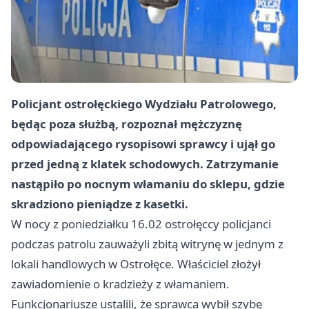
Policjant ostrołęckiego Wydziału Patrolowego,
będąc poza służbą, rozpoznał mężczyznę
odpowiadającego rysopisowi sprawcy i ujął go
przed jedną z klatek schodowych. Zatrzymanie
nastąpiło po nocnym włamaniu do sklepu, gdzie
skradziono pieniądze z kasetki.
W nocy z poniedziałku 16.02 ostrołęccy policjanci
podczas patrolu zauważyli zbitą witrynę w jednym z
lokali handlowych w Ostrołęce. Właściciel złożył
zawiadomienie o kradzieży z włamaniem.
Funkcjonariusze ustalili, że sprawca wybił szybę