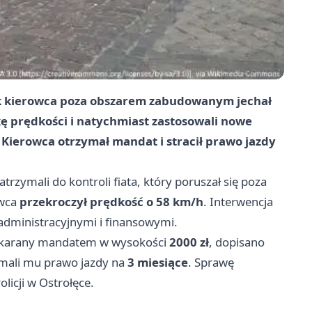
ak kierowca poza obszarem zabudowanym jechał
kę prędkości i natychmiast zastosowali nowe
Kierowca otrzymał mandat i stracił prawo jazdy
atrzymali do kontroli fiata, który poruszał się poza
owca
przekroczył prędkość o 58 km/h
. Interwencja
dministracyjnymi i finansowymi.
 ukarany mandatem w wysokości
2000 zł
, dopisano
ymali mu prawo jazdy na
3 miesiące
. Sprawę
licji w Ostrołęce.