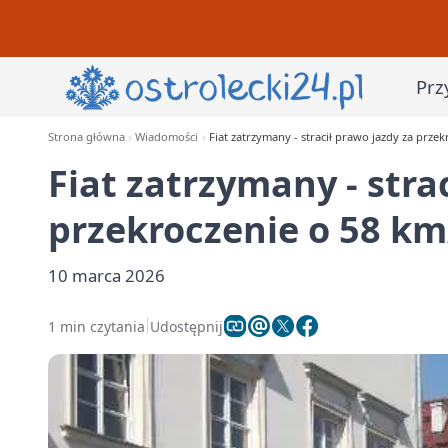
Prz
Strona główna
Wiadomości
Fiat zatrzymany - stracił prawo jazdy za prze
Fiat zatrzymany - stra
przekroczenie o 58 km
10 marca 2026
1 min czytania
Udostępnij