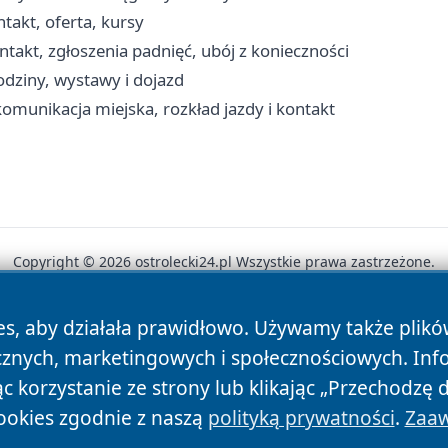
takt, oferta, kursy
takt, zgłoszenia padnięć, ubój z konieczności
odziny, wystawy i dojazd
komunikacja miejska, rozkład jazdy i kontakt
Copyright © 2026 ostrolecki24.pl Wszystkie prawa zastrzeżone.
es, aby działała prawidłowo. Używamy także plik
News
Autorzy
Polityka Prywatności
Polityka Cookie
cznych, marketingowych i społecznościowych. Inf
 korzystanie ze strony lub klikając „Przechodzę 
ookies zgodnie z naszą
polityką prywatności
.
Zaaw