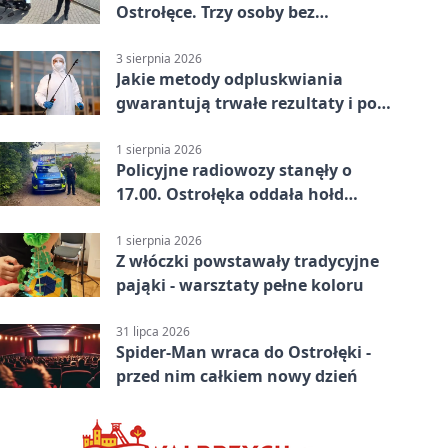
Ostrołęce. Trzy osoby bez
uprawnień
3 sierpnia 2026
Jakie metody odpluskwiania
gwarantują trwałe rezultaty i po
czym poznać rzetelnego
wykonawcę?
1 sierpnia 2026
Policyjne radiowozy stanęły o
17.00. Ostrołęka oddała hołd
powstańcom
1 sierpnia 2026
Z włóczki powstawały tradycyjne
pająki - warsztaty pełne koloru
31 lipca 2026
Spider-Man wraca do Ostrołęki -
przed nim całkiem nowy dzień