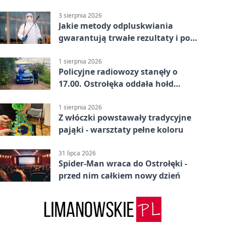
uprawnień
3 sierpnia 2026
Jakie metody odpluskwiania
gwarantują trwałe rezultaty i po
czym poznać rzetelnego
wykonawcę?
1 sierpnia 2026
Policyjne radiowozy stanęły o
17.00. Ostrołęka oddała hołd
powstańcom
1 sierpnia 2026
Z włóczki powstawały tradycyjne
pająki - warsztaty pełne koloru
31 lipca 2026
Spider-Man wraca do Ostrołęki -
przed nim całkiem nowy dzień