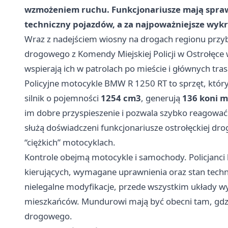
wzmożeniem ruchu. Funkcjonariusze mają spraw
techniczny pojazdów, a za najpoważniejsze wyk
Wraz z nadejściem wiosny na drogach regionu przyb
drogowego z Komendy Miejskiej Policji w Ostrołęce w
wspierają ich w patrolach po mieście i głównych tra
Policyjne motocykle BMW R 1250 RT to sprzęt, któr
silnik o pojemności
1254 cm3
, generują
136 koni 
im dobre przyspieszenie i pozwala szybko reagowa
służą doświadczeni funkcjonariusze ostrołęckiej dro
“ciężkich” motocyklach.
Kontrole obejmą motocykle i samochody. Policjanci
kierujących, wymagane uprawnienia oraz stan techni
nielegalne modyfikacje, przede wszystkim układy w
mieszkańców. Mundurowi mają być obecni tam, gdzi
drogowego.