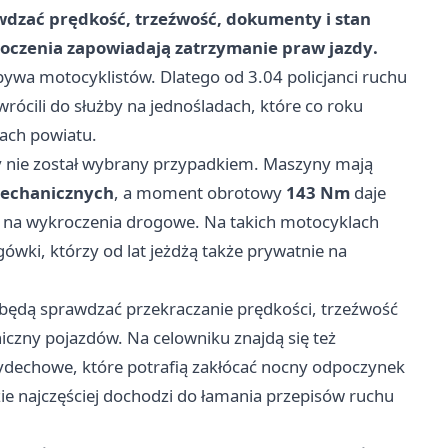
dzać prędkość, trzeźwość, dokumenty i stan
roczenia zapowiadają
zatrzymanie praw jazdy
.
ywa motocyklistów. Dlatego od 3.04 policjanci ruchu
rócili do służby na jednośladach, które co roku
sach powiatu.
y nie został wybrany przypadkiem. Maszyny mają
mechanicznych
, a moment obrotowy
143 Nm
daje
ć na wykroczenia drogowe. Na takich motocyklach
gówki, którzy od lat jeżdżą także prywatnie na
 będą sprawdzać przekraczanie prędkości, trzeźwość
czny pojazdów. Na celowniku znajdą się też
ydechowe, które potrafią zakłócać nocny odpoczynek
e najczęściej dochodzi do łamania przepisów ruchu