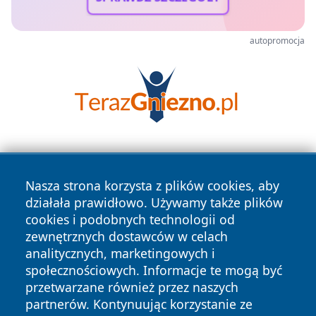
autopromocja
Nasza strona korzysta z plików cookies, aby
działała prawidłowo. Używamy także plików
cookies i podobnych technologii od
zewnętrznych dostawców w celach
Copyright © 2026 ostrolecki24.pl Wszystkie prawa
analitycznych, marketingowych i
zastrzeżone.
społecznościowych. Informacje te mogą być
przetwarzane również przez naszych
partnerów. Kontynuując korzystanie ze
Polityka
Polityka
News
Autorzy