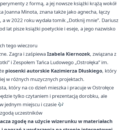
eksperymenty z formą, a jej nowsze książki krążą wokół
ka Joanna Minota, znana także jako agnecha, łączy
, a w 2022 roku wydała tomik „Dotknij mnie”. Dariusz
 lat pisze książki poetyckie i eseje, a jego nazwisko
ech tego wieczoru
zne. Zagra i zaśpiewa
Izabela Kiernozek
, związana z
otki” i Zespołem Tańca Ludowego „Ostrołęka” im.
kże
piosenki autorskie Kazimierza Dłuskiego
, który
iej w różnych muzycznych projektach.
sta, który na co dzień mieszka i pracuje w Ostrołęce
będzie tylko czytaniem i prezentacją dorobku, ale
 w jednym miejscu i czasie 🎶
ą zgodą uczestników
acza zgodę na użycie wizerunku w materiałach
 i nagrań z wydarzenia na stronie internetowej