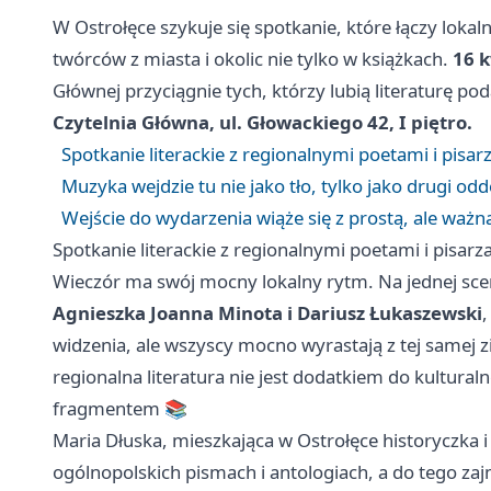
W Ostrołęce szykuje się spotkanie, które łączy lokal
twórców z miasta i okolic nie tylko w książkach.
16 k
Głównej przyciągnie tych, którzy lubią literaturę po
Czytelnia Główna, ul. Głowackiego 42, I piętro.
Spotkanie literackie z regionalnymi poetami i pisa
Muzyka wejdzie tu nie jako tło, tylko jako drugi od
Wejście do wydarzenia wiąże się z prostą, ale waż
Spotkanie literackie z regionalnymi poetami i pisarz
Wieczór ma swój mocny lokalny rytm. Na jednej sce
Agnieszka Joanna Minota i Dariusz Łukaszewski
,
widzenia, ale wszyscy mocno wyrastają z tej samej zi
regionalna literatura nie jest dodatkiem do kultur
fragmentem 📚
Maria Dłuska, mieszkająca w Ostrołęce historyczka i
ogólnopolskich pismach i antologiach, a do tego zajm