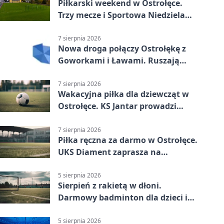
Piłkarski weekend w Ostrołęce.
Trzy mecze i Sportowa Niedziela
nad Narwią
7 sierpnia 2026
Nowa droga połączy Ostrołękę z
Goworkami i Ławami. Ruszają
prace
7 sierpnia 2026
Wakacyjna piłka dla dziewcząt w
Ostrołęce. KS Jantar prowadzi
bezpłatne treningi
7 sierpnia 2026
Piłka ręczna za darmo w Ostrołęce.
UKS Diament zaprasza na
wakacyjne treningi
5 sierpnia 2026
Sierpień z rakietą w dłoni.
Darmowy badminton dla dzieci i
młodzieży
5 sierpnia 2026