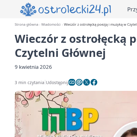
Prz
Strona główna
Wiadomości
Wieczór z ostrołęcką poezją i muzyką w Czyte
Wieczór z ostrołęcką 
Czytelni Głównej
9 kwietnia 2026
3 min czytania
Udostępnij