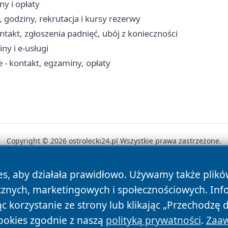
ny i opłaty
 godziny, rekrutacja i kursy rezerwy
takt, zgłoszenia padnięć, ubój z konieczności
ny i e-usługi
- kontakt, egzaminy, opłaty
Copyright © 2026 ostrolecki24.pl Wszystkie prawa zastrzeżone.
es, aby działała prawidłowo. Używamy także plik
News
Autorzy
Polityka Prywatności
Polityka Cookie
cznych, marketingowych i społecznościowych. Inf
 korzystanie ze strony lub klikając „Przechodzę 
ookies zgodnie z naszą
polityką prywatności
.
Zaaw