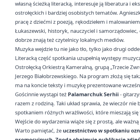
własną ścieżką literacką, interesuje ją liberatura i 
ostrołęckich i bardziej osobistych tematów. Agniesz
pracę z dziećmi z poezją, rękodziełem i malowaniem
Łukaszewski, historyk, nauczyciel i samorządowiec, od
dobrze znają też czytelnicy lokalnych mediów.
Muzyka wejdzie tu nie jako tło, tylko jako drugi odd
Literacką część spotkania uzupełnią występy muzyc
Ostrołęcką Orkiestrą Kameralną, grupą „Trzecie Zwr
Jerzego Białobrzewskiego. Na program złożą się ta
ma na koncie teksty i muzykę prezentowane wcześn
Gościnnie wystąpi też
Palamarchuk Serhii
- gitarzy
razem z rodziną. Taki układ sprawia, że wieczór nie 
spotkaniem różnych wrażliwości, które mieszają się
Wejście do wydarzenia wiąże się z prostą, ale ważn
Warto pamiętać, że
uczestnictwo w spotkaniu ozn
promocyjnych
.
Zgoda obejmuje publikację zdjęć