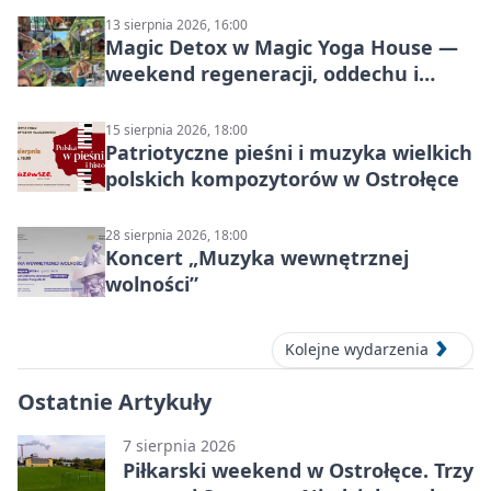
Mazowsza do Korony”
13 sierpnia 2026, 16:00
Magic Detox w Magic Yoga House —
weekend regeneracji, oddechu i
ruchu
15 sierpnia 2026, 18:00
Patriotyczne pieśni i muzyka wielkich
polskich kompozytorów w Ostrołęce
28 sierpnia 2026, 18:00
Koncert „Muzyka wewnętrznej
wolności”
Kolejne wydarzenia
Ostatnie Artykuły
7 sierpnia 2026
Piłkarski weekend w Ostrołęce. Trzy