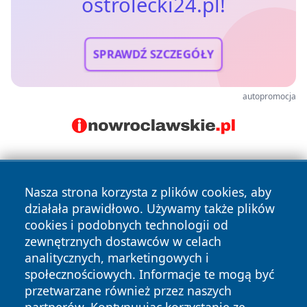
ostrolecki24.pl!
SPRAWDŹ SZCZEGÓŁY
autopromocja
Nasza strona korzysta z plików cookies, aby
działała prawidłowo. Używamy także plików
cookies i podobnych technologii od
zewnętrznych dostawców w celach
Copyright © 2026 ostrolecki24.pl Wszystkie prawa
analitycznych, marketingowych i
zastrzeżone.
społecznościowych. Informacje te mogą być
przetwarzane również przez naszych