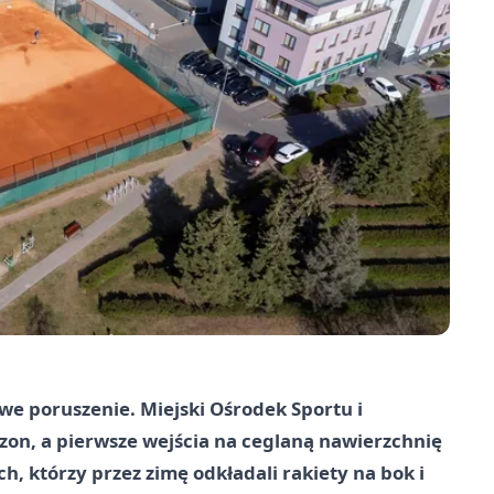
we poruszenie. Miejski Ośrodek Sportu i
ezon, a pierwsze wejścia na ceglaną nawierzchnię
h, którzy przez zimę odkładali rakiety na bok i