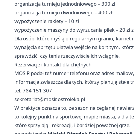
organizacja turnieju jednodniowego – 300 zł
organizacja turnieju dwudniowego – 400 zł
wypożyczenie rakiety – 10 zł
wypożyczenie maszyny do wyrzucania piłek – 20 zł 
Dla osób, które myślą o regularnym graniu, karnet
wynajęcia sprzętu ułatwia wejście na kort tym, którz
sprawdzić, czy tenis rzeczywiście ich wciągnie.
Rezerwacje i kontakt dla chętnych
MOSiR podał też numer telefonu oraz adres mailow
informacja zwłaszcza dla tych, którzy planują stałe t
tel. 784 151 307
sekretariat@mosir.ostroleka.pl
W praktyce oznacza to, że sezon na ceglanej nawier
to kolejny punkt na sportowej mapie miasta, a dla t
które sprzyjają i rekreacji, i bardziej poważnej grze.
na podstawie:
Miejski Ośrodek Sportu i Rekreacji