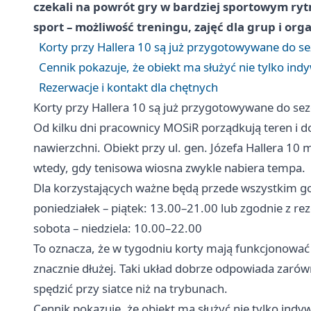
czekali na powrót gry w bardziej sportowym rytmie
sport – możliwość treningu, zajęć dla grup i org
Korty przy Hallera 10 są już przygotowywane do s
Cennik pokazuje, że obiekt ma służyć nie tylko i
Rezerwacje i kontakt dla chętnych
Korty przy Hallera 10 są już przygotowywane do se
Od kilku dni pracownicy MOSiR porządkują teren i d
nawierzchni. Obiekt przy ul. gen. Józefa Hallera 10 
wtedy, gdy tenisowa wiosna zwykle nabiera tempa.
Dla korzystających ważne będą przede wszystkim go
poniedziałek – piątek: 13.00–21.00 lub zgodnie z re
sobota – niedziela: 10.00–22.00
To oznacza, że w tygodniu korty mają funkcjonowa
znacznie dłużej. Taki układ dobrze odpowiada zarów
spędzić przy siatce niż na trybunach.
Cennik pokazuje, że obiekt ma służyć nie tylko in