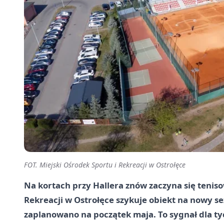
FOT. Miejski Ośrodek Sportu i Rekreacji w Ostrołęce
Na kortach przy Hallera znów zaczyna się teniso
Rekreacji w Ostrołęce szykuje obiekt na nowy s
zaplanowano na początek maja. To sygnał dla tyc