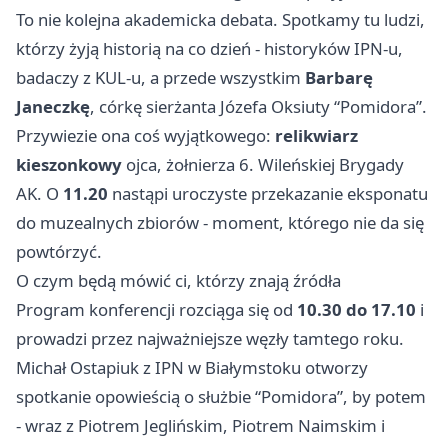
To nie kolejna akademicka debata. Spotkamy tu ludzi,
którzy żyją historią na co dzień - historyków IPN-u,
badaczy z KUL-u, a przede wszystkim
Barbarę
Janeczkę
, córkę sierżanta Józefa Oksiuty “Pomidora”.
Przywiezie ona coś wyjątkowego:
relikwiarz
kieszonkowy
ojca, żołnierza 6. Wileńskiej Brygady
AK. O
11.20
nastąpi uroczyste przekazanie eksponatu
do muzealnych zbiorów - moment, którego nie da się
powtórzyć.
O czym będą mówić ci, którzy znają źródła
Program konferencji rozciąga się od
10.30 do 17.10
i
prowadzi przez najważniejsze węzły tamtego roku.
Michał Ostapiuk z IPN w
Białymstoku
otworzy
spotkanie opowieścią o służbie “Pomidora”, by potem
- wraz z Piotrem Jeglińskim, Piotrem Naimskim i