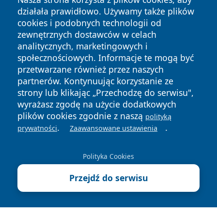
działała prawidłowo. Używamy także plików
cookies i podobnych technologii od
zewnętrznych dostawców w celach
analitycznych, marketingowych i
społecznościowych. Informacje te mogą być
Copyright © 2026 ostrolecki24.pl Wszystkie prawa
zastrzeżone.
przetwarzane również przez naszych
partnerów. Kontynuując korzystanie ze
strony lub klikając „Przechodzę do serwisu",
Polityka
Polityka
wyrażasz zgodę na użycie dodatkowych
News
Autorzy
Prywatności
Cookies
plików cookies zgodnie z naszą
polityką
.
.
prywatności
Zaawansowane ustawienia
Polityka Cookies
Przejdź do serwisu