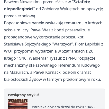
Pawłem Nowackim - przenieść się w
“Sztafetę
niepodległości”
od Żołnierzy Wyklętych po opozycję
przedsierpniową.
Popołudniowe panele zaskakują tematami, o których
szkoła milczy. Paweł Wąs z
Łodzi
przeanalizuje
propagandowe wykorzystanie procesu kpt.
Stanisława Sojczyńskiego “Warszyca”. Piotr Łapiński z
WOT przypomni wydarzenia w Szafrankach z 26
lutego 1946. Waldemar Tyszuk z IPN-u rozplącze
mechanizmy sfałszowanego referendum ludowego
na Mazurach, a Paweł Kornacki odsłoni dramat
białostockich Żydów w tamtym przełomowym roku.
Powiązany artykuł
Ostrołęka otwiera drzwi do roku 1946 -