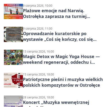
9 sierpnia 2026, 10:00
Plażowe emocje nad Narwią.
Ostrołęka zaprasza na turniej
siatkówki
9 sierpnia 2026, 11:00
Oprowadzanie kuratorskie po
wystawie „Coś się kończy, coś się
zaczyna? Pięćsetlecie włączenia
Mazowsza do Korony”
13 sierpnia 2026, 16:00
Magic Detox w Magic Yoga House —
weekend regeneracji, oddechu i
ruchu
15 sierpnia 2026, 18:00
Patriotyczne pieśni i muzyka wielkich
polskich kompozytorów w Ostrołęce
28 sierpnia 2026, 18:00
Koncert „Muzyka wewnętrznej