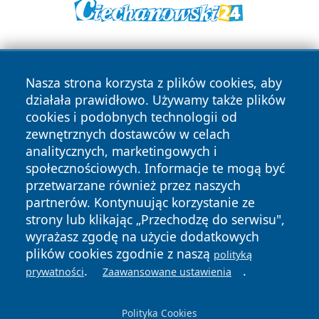
Nasza strona korzysta z plików cookies, aby
działała prawidłowo. Używamy także plików
cookies i podobnych technologii od
zewnętrznych dostawców w celach
Copyright © 2026 ostrolecki24.pl Wszystkie prawa
analitycznych, marketingowych i
zastrzeżone.
społecznościowych. Informacje te mogą być
przetwarzane również przez naszych
partnerów. Kontynuując korzystanie ze
Polityka
Polityka
News
Autorzy
strony lub klikając „Przechodzę do serwisu",
Prywatności
Cookies
wyrażasz zgodę na użycie dodatkowych
plików cookies zgodnie z naszą
polityką
.
.
prywatności
Zaawansowane ustawienia
Polityka Cookies