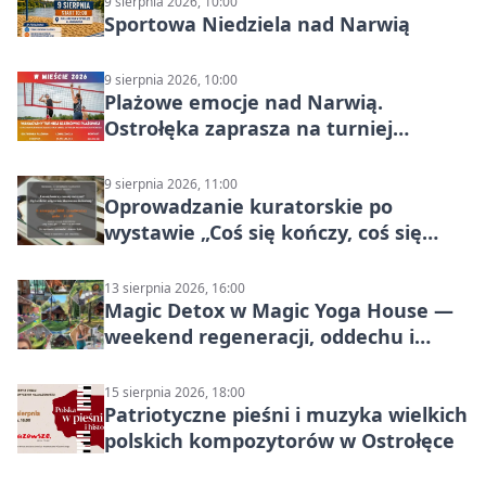
9 sierpnia 2026, 10:00
Sportowa Niedziela nad Narwią
9 sierpnia 2026, 10:00
Plażowe emocje nad Narwią.
Ostrołęka zaprasza na turniej
siatkówki
9 sierpnia 2026, 11:00
Oprowadzanie kuratorskie po
wystawie „Coś się kończy, coś się
zaczyna? Pięćsetlecie włączenia
Mazowsza do Korony”
13 sierpnia 2026, 16:00
Magic Detox w Magic Yoga House —
weekend regeneracji, oddechu i
ruchu
15 sierpnia 2026, 18:00
Patriotyczne pieśni i muzyka wielkich
polskich kompozytorów w Ostrołęce