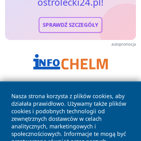
ostrolecki24.pl!
SPRAWDŹ SZCZEGÓŁY
autopromocja
Nasza strona korzysta z plików cookies, aby
działała prawidłowo. Używamy także plików
cookies i podobnych technologii od
zewnętrznych dostawców w celach
Copyright © 2026 ostrolecki24.pl Wszystkie prawa
analitycznych, marketingowych i
zastrzeżone.
społecznościowych. Informacje te mogą być