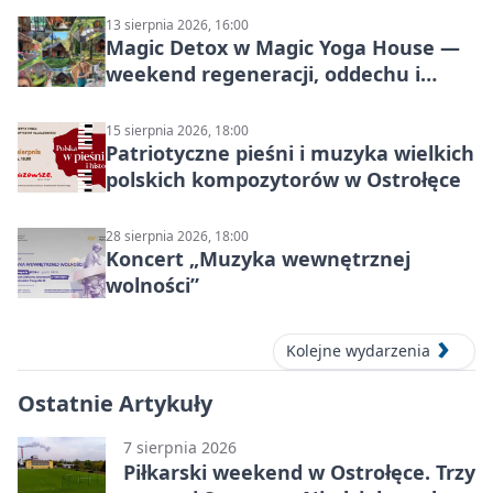
Mazowsza do Korony”
13 sierpnia 2026, 16:00
Magic Detox w Magic Yoga House —
weekend regeneracji, oddechu i
ruchu
15 sierpnia 2026, 18:00
Patriotyczne pieśni i muzyka wielkich
polskich kompozytorów w Ostrołęce
28 sierpnia 2026, 18:00
Koncert „Muzyka wewnętrznej
wolności”
Kolejne wydarzenia
Ostatnie Artykuły
7 sierpnia 2026
Piłkarski weekend w Ostrołęce. Trzy