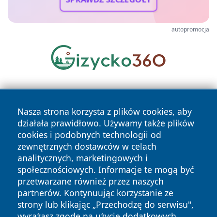
autopromocja
Nasza strona korzysta z plików cookies, aby
działała prawidłowo. Używamy także plików
cookies i podobnych technologii od
zewnętrznych dostawców w celach
Copyright © 2026 ostrolecki24.pl Wszystkie prawa
analitycznych, marketingowych i
zastrzeżone.
społecznościowych. Informacje te mogą być
przetwarzane również przez naszych
partnerów. Kontynuując korzystanie ze
Polityka
Polityka
News
Autorzy
strony lub klikając „Przechodzę do serwisu",
Prywatności
Cookies
wyrażasz zgodę na użycie dodatkowych