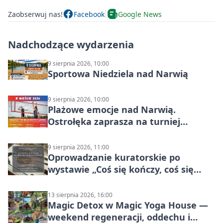
Zaobserwuj nas!
Facebook
Google News
Nadchodzące wydarzenia
9 sierpnia 2026, 10:00
Sportowa Niedziela nad Narwią
9 sierpnia 2026, 10:00
Plażowe emocje nad Narwią.
Ostrołęka zaprasza na turniej
siatkówki
9 sierpnia 2026, 11:00
Oprowadzanie kuratorskie po
wystawie „Coś się kończy, coś się
zaczyna? Pięćsetlecie włączenia
Mazowsza do Korony”
13 sierpnia 2026, 16:00
Magic Detox w Magic Yoga House —
weekend regeneracji, oddechu i