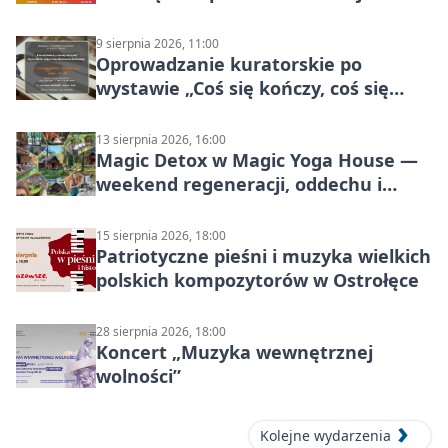
siatkówki
9 sierpnia 2026, 11:00
Oprowadzanie kuratorskie po
wystawie „Coś się kończy, coś się
zaczyna? Pięćsetlecie włączenia
Mazowsza do Korony”
13 sierpnia 2026, 16:00
Magic Detox w Magic Yoga House —
weekend regeneracji, oddechu i
ruchu
15 sierpnia 2026, 18:00
Patriotyczne pieśni i muzyka wielkich
polskich kompozytorów w Ostrołęce
28 sierpnia 2026, 18:00
Koncert „Muzyka wewnętrznej
wolności”
Kolejne wydarzenia