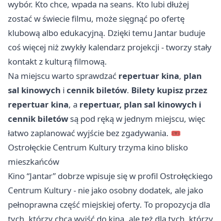
wybór. Kto chce, wpada na seans. Kto lubi dłużej
zostać w świecie filmu, może sięgnąć po ofertę
klubową albo edukacyjną. Dzięki temu Jantar buduje
coś więcej niż zwykły kalendarz projekcji - tworzy stały
kontakt z kulturą filmową.
Na miejscu warto sprawdzać
repertuar kina
,
plan
sal kinowych
i
cennik biletów
.
Bilety kupisz przez
repertuar kina
, a
repertuar, plan sal kinowych i
cennik biletów
są pod ręką w jednym miejscu, więc
łatwo zaplanować wyjście bez zgadywania. 🎟️
Ostrołęckie Centrum Kultury trzyma kino blisko
mieszkańców
Kino “Jantar” dobrze wpisuje się w profil Ostrołęckiego
Centrum Kultury - nie jako osobny dodatek, ale jako
pełnoprawna część miejskiej oferty. To propozycja dla
tych, którzy chcą wyjść do kina, ale też dla tych, którzy