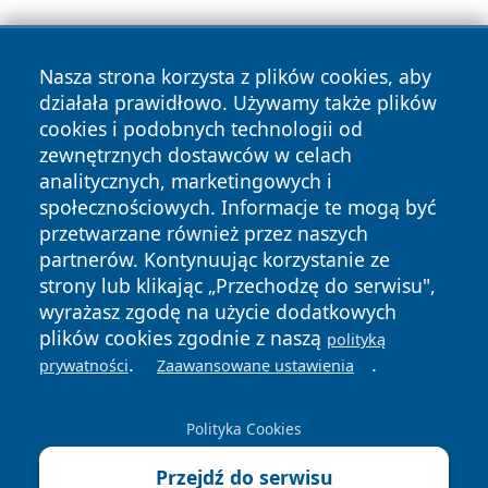
Nasza strona korzysta z plików cookies, aby
działała prawidłowo. Używamy także plików
cookies i podobnych technologii od
zewnętrznych dostawców w celach
Copyright © 2026 ostrolecki24.pl Wszystkie prawa
analitycznych, marketingowych i
zastrzeżone.
społecznościowych. Informacje te mogą być
przetwarzane również przez naszych
partnerów. Kontynuując korzystanie ze
Polityka
Polityka
News
Autorzy
strony lub klikając „Przechodzę do serwisu",
Prywatności
Cookies
wyrażasz zgodę na użycie dodatkowych
plików cookies zgodnie z naszą
polityką
.
.
prywatności
Zaawansowane ustawienia
Polityka Cookies
Przejdź do serwisu