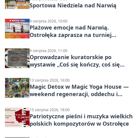
Sportowa Niedziela nad Narwią
9 sierpnia 2026, 10:00
Plażowe emocje nad Narwią.
Ostrołęka zaprasza na turniej
siatkówki
9 sierpnia 2026, 11:00
Oprowadzanie kuratorskie po
wystawie „Coś się kończy, coś się
zaczyna? Pięćsetlecie włączenia
Mazowsza do Korony”
13 sierpnia 2026, 16:00
Magic Detox w Magic Yoga House —
weekend regeneracji, oddechu i
ruchu
15 sierpnia 2026, 18:00
Patriotyczne pieśni i muzyka wielkich
polskich kompozytorów w Ostrołęce