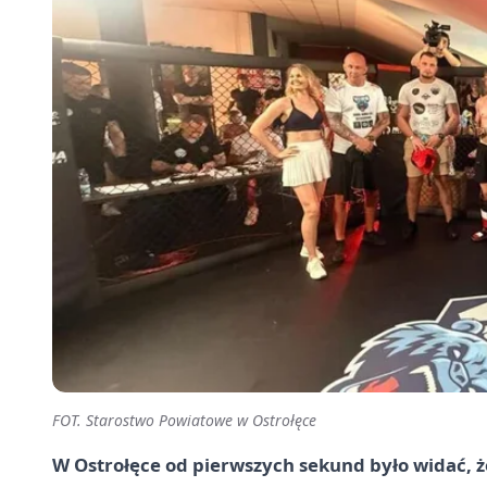
FOT. Starostwo Powiatowe w Ostrołęce
W Ostrołęce od pierwszych sekund było widać, ż