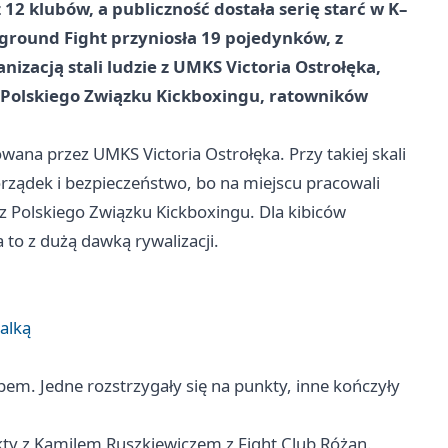
z 12 klubów, a publiczność dostała serię starć w K–
rground Fight przyniosła 19 pojedynków, z
nizacją stali ludzie z UMKS Victoria Ostrołęka,
z Polskiego Związku Kickboxingu, ratowników
wana przez UMKS Victoria Ostrołęka. Przy takiej skali
porządek i bezpieczeństwo, bo na miejscu pracowali
 z Polskiego Związku Kickboxingu. Dla kibiców
 to z dużą dawką rywalizacji.
alką
m. Jedne rozstrzygały się na punkty, inne kończyły
nkty z Kamilem Ruszkiewiczem z Fight Club Różan.