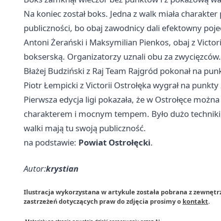
Na koniec został boks. Jedna z walk miała charakte
publiczności, bo obaj zawodnicy dali efektowny poj
Antoni Żerański i Maksymilian Pienkos, obaj z Victo
bokserską. Organizatorzy uznali obu za zwycięzców.
Błażej Budziński z Raj Team Rajgród pokonał na pun
Piotr Łempicki z Victorii Ostrołęka wygrał na punkt
Pierwsza edycja ligi pokazała, że w Ostrołęce mo
charakterem i mocnym tempem. Było dużo techniki, 
walki mają tu swoją publiczność.
na podstawie:
Powiat Ostrołęcki
.
Autor:
krystian
Ilustracja wykorzystana w artykule została pobrana z zewnęt
zastrzeżeń dotyczących praw do zdjęcia prosimy o
kontakt
.