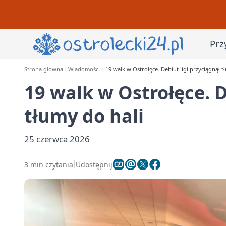
Prz
Strona główna
Wiadomości
19 walk w Ostrołęce. Debiut ligi przyciągnął t
19 walk w Ostrołęce. D
tłumy do hali
25 czerwca 2026
3 min czytania
Udostępnij