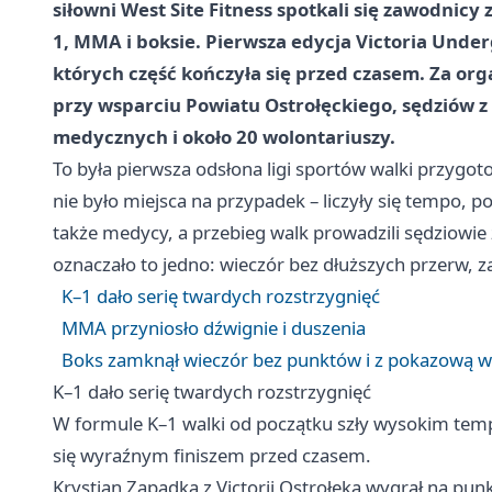
siłowni West Site Fitness spotkali się zawodnicy 
1, MMA i boksie. Pierwsza edycja Victoria Unde
których część kończyła się przed czasem. Za orga
przy wsparciu Powiatu Ostrołęckiego, sędziów 
medycznych i około 20 wolontariuszy.
To była pierwsza odsłona ligi sportów walki przygoto
nie było miejsca na przypadek – liczyły się tempo, 
także medycy, a przebieg walk prowadzili sędziowie
oznaczało to jedno: wieczór bez dłuższych przerw, za
K–1 dało serię twardych rozstrzygnięć
MMA przyniosło dźwignie i duszenia
Boks zamknął wieczór bez punktów i z pokazową w
K–1 dało serię twardych rozstrzygnięć
W formule K–1 walki od początku szły wysokim tempe
się wyraźnym finiszem przed czasem.
Krystian Zapadka z Victorii Ostrołęka wygrał na pu