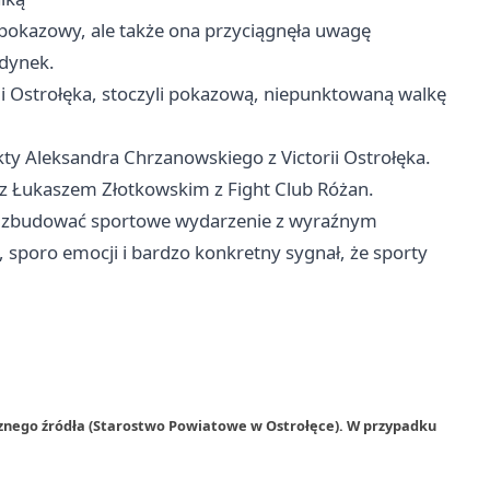
r pokazowy, ale także ona przyciągnęła uwagę
edynek.
rii Ostrołęka, stoczyli pokazową, niepunktowaną walkę
kty Aleksandra Chrzanowskiego z Victorii Ostrołęka.
y z Łukaszem Złotkowskim z Fight Club Różan.
żna zbudować sportowe wydarzenie z wyraźnym
sporo emocji i bardzo konkretny sygnał, że sporty
rznego źródła (Starostwo Powiatowe w Ostrołęce). W przypadku