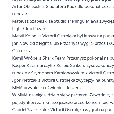
Artur Obrębski z Gladiatora Kadzidło pokonał Cezare
rundzie.
Mateusz Szabelski ze Studio Treningu Mława zwycię
Fight Club Różan.
Matvii Kolodii z Victorii Ostrołęka był lepszy na pu
Jan Nowicki z Fight Club Przasnysz wygrał przez TKO
Ostrołęka.
Kamil Wróbel z Shark Team Przasnysz pokonał na pu
Kacper Kaczmarczyk z Kurpie Strikers Łyse zakończ
rundzie z Szymonem Kamionowskim z Victorii Ostro
Igor Pietrzak z Victorii Ostrołęka zwyciężył na pun
MMA przyniosło dźwignie i duszenia
W MMA najwięcej działo się w parterze. Zawodnicy sz
pojedynków zamknięto jeszcze przed końcem pierws
Gabriel Staszczuk z Victorii Ostrołęka wygrał na 