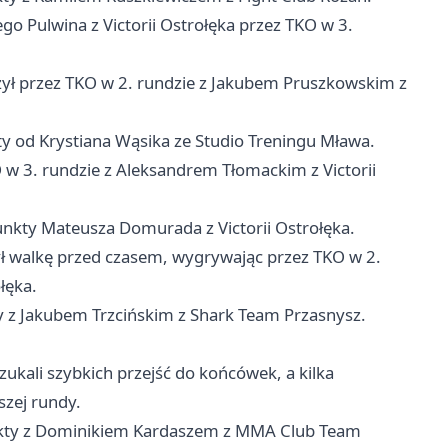
go Pulwina z Victorii Ostrołęka przez TKO w 3.
żył przez TKO w 2. rundzie z Jakubem Pruszkowskim z
nkty od Krystiana Wąsika ze Studio Treningu Mława.
 w 3. rundzie z Aleksandrem Tłomackim z Victorii
nkty Mateusza Domurada z Victorii Ostrołęka.
ył walkę przed czasem, wygrywając przez TKO w 2.
łęka.
kty z Jakubem Trzcińskim z Shark Team Przasnysz.
ukali szybkich przejść do końcówek, a kilka
zej rundy.
punkty z Dominikiem Kardaszem z MMA Club Team