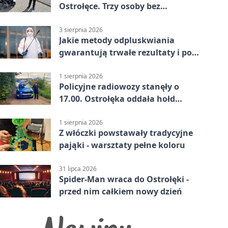
Ostrołęce. Trzy osoby bez
uprawnień
3 sierpnia 2026
Jakie metody odpluskwiania
gwarantują trwałe rezultaty i po
czym poznać rzetelnego
wykonawcę?
1 sierpnia 2026
Policyjne radiowozy stanęły o
17.00. Ostrołęka oddała hołd
powstańcom
1 sierpnia 2026
Z włóczki powstawały tradycyjne
pająki - warsztaty pełne koloru
31 lipca 2026
Spider-Man wraca do Ostrołęki -
przed nim całkiem nowy dzień