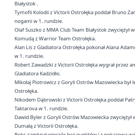
Białystok
.
Tymofii Kolodii z Victorii Ostrołęka poddał Bruno 
nogami w 1. rundzie.
Olaf Suszko z MMA Club Team Białystok zwyciężył w
Komudą z Warrior Team Ostrołęka.
Alan Lis z Gladiatora Ostrołęka pokonał Alana Ada
w 1. rundzie.
Robert Zawadzki z Victorii Ostrołęka wygrał przez
Gladiatora Kadzidło.
Mikołaj Piotrowicz z Goryli Ostrów Mazowiecka był l
Ostrołęka.
Nikodem Dąbrowski z Victorii Ostrołęka poddał Pat
Taktarova w 1. rundzie.
Dawid Byler z Goryli Ostrów Mazowiecka zwyciężył w
Dumałą z Victorii Ostrołęka.
Boks zamknął wieczór bez punktów i z pokazową wa