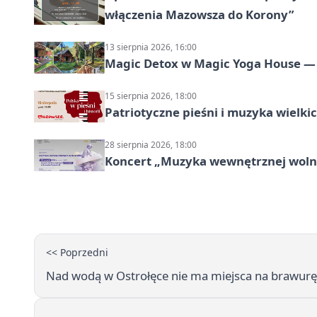
włączenia Mazowsza do Korony”
13 sierpnia 2026, 16:00
Magic Detox w Magic Yoga House — 
15 sierpnia 2026, 18:00
Patriotyczne pieśni i muzyka wielk
28 sierpnia 2026, 18:00
Koncert „Muzyka wewnętrznej woln
<< Poprzedni
Nad wodą w Ostrołęce nie ma miejsca na brawurę. 