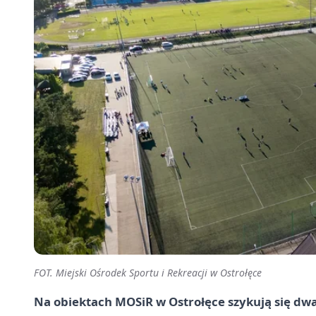
FOT. Miejski Ośrodek Sportu i Rekreacji w Ostrołęce
Na obiektach MOSiR w Ostrołęce szykują się dwa