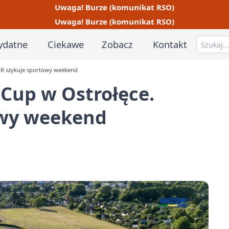
Uwaga! Burze (komunikat RSO)
Uwaga! Burze (komunikat RSO)
ydatne
Ciekawe
Zobacz
Kontakt
iR szykuje sportowy weekend
 Cup w Ostrołęce.
owy weekend