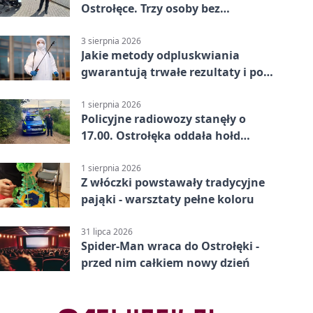
Ostrołęce. Trzy osoby bez
uprawnień
3 sierpnia 2026
Jakie metody odpluskwiania
gwarantują trwałe rezultaty i po
czym poznać rzetelnego
wykonawcę?
1 sierpnia 2026
Policyjne radiowozy stanęły o
17.00. Ostrołęka oddała hołd
powstańcom
1 sierpnia 2026
Z włóczki powstawały tradycyjne
pająki - warsztaty pełne koloru
31 lipca 2026
Spider-Man wraca do Ostrołęki -
przed nim całkiem nowy dzień