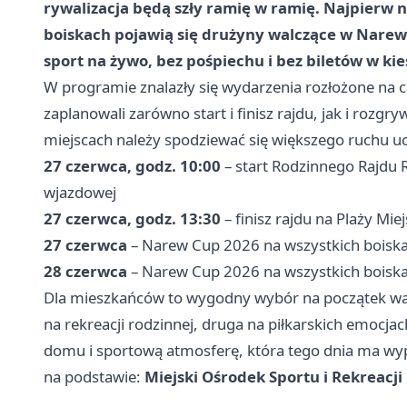
rywalizacja będą szły ramię w ramię. Najpierw n
boiskach pojawią się drużyny walczące w Narew 
sport na żywo, bez pośpiechu i bez biletów w kie
W programie znalazły się wydarzenia rozłożone na c
zaplanowali zarówno start i finisz rajdu, jak i rozgr
miejscach należy spodziewać się większego ruchu uc
27 czerwca, godz. 10:00
– start Rodzinnego Rajdu 
wjazdowej
27 czerwca, godz. 13:30
– finisz rajdu na Plaży Miej
27 czerwca
– Narew Cup 2026 na wszystkich boiska
28 czerwca
– Narew Cup 2026 na wszystkich boiska
Dla mieszkańców to wygodny wybór na początek wak
na rekreacji rodzinnej, druga na piłkarskich emocja
domu i sportową atmosferę, która tego dnia ma wyp
na podstawie:
Miejski Ośrodek Sportu i Rekreacji