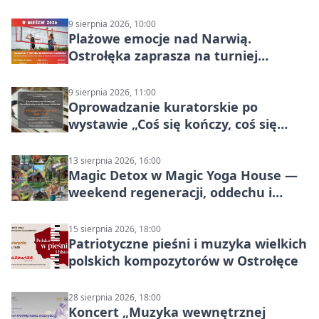
9 sierpnia 2026, 10:00
Plażowe emocje nad Narwią.
Ostrołęka zaprasza na turniej
siatkówki
9 sierpnia 2026, 11:00
Oprowadzanie kuratorskie po
wystawie „Coś się kończy, coś się
zaczyna? Pięćsetlecie włączenia
Mazowsza do Korony”
13 sierpnia 2026, 16:00
Magic Detox w Magic Yoga House —
weekend regeneracji, oddechu i
ruchu
15 sierpnia 2026, 18:00
Patriotyczne pieśni i muzyka wielkich
polskich kompozytorów w Ostrołęce
28 sierpnia 2026, 18:00
Koncert „Muzyka wewnętrznej