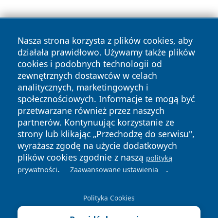
Nasza strona korzysta z plików cookies, aby
działała prawidłowo. Używamy także plików
cookies i podobnych technologii od
zewnętrznych dostawców w celach
Copyright © 2026 ostrolecki24.pl Wszystkie prawa
analitycznych, marketingowych i
zastrzeżone.
społecznościowych. Informacje te mogą być
przetwarzane również przez naszych
partnerów. Kontynuując korzystanie ze
Polityka
Polityka
News
Autorzy
strony lub klikając „Przechodzę do serwisu",
Prywatności
Cookies
wyrażasz zgodę na użycie dodatkowych
plików cookies zgodnie z naszą
polityką
.
.
prywatności
Zaawansowane ustawienia
Polityka Cookies