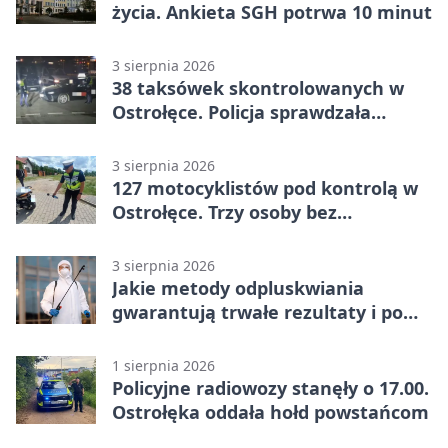
życia. Ankieta SGH potrwa 10 minut
3 sierpnia 2026
38 taksówek skontrolowanych w
Ostrołęce. Policja sprawdzała
przewozy z aplikacji
3 sierpnia 2026
127 motocyklistów pod kontrolą w
Ostrołęce. Trzy osoby bez
uprawnień
3 sierpnia 2026
Jakie metody odpluskwiania
gwarantują trwałe rezultaty i po
czym poznać rzetelnego
wykonawcę?
1 sierpnia 2026
Policyjne radiowozy stanęły o 17.00.
Ostrołęka oddała hołd powstańcom