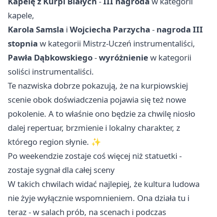
Kapelę z Kurpi Białych
-
III nagroda
w kategorii
kapele,
Karola Samsla
i
Wojciecha Parzycha
-
nagroda III
stopnia
w kategorii Mistrz-Uczeń instrumentaliści,
Pawła Dąbkowskiego
-
wyróżnienie
w kategorii
soliści instrumentaliści.
Te nazwiska dobrze pokazują, że na kurpiowskiej
scenie obok doświadczenia pojawia się też nowe
pokolenie. A to właśnie ono będzie za chwilę niosło
dalej repertuar, brzmienie i lokalny charakter, z
którego region słynie. ✨
Po weekendzie zostaje coś więcej niż statuetki -
zostaje sygnał dla całej sceny
W takich chwilach widać najlepiej, że kultura ludowa
nie żyje wyłącznie wspomnieniem. Ona działa tu i
teraz - w salach prób, na scenach i podczas