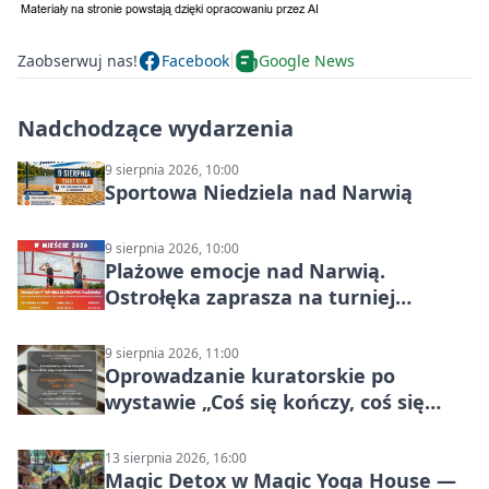
Zaobserwuj nas!
Facebook
Google News
Nadchodzące wydarzenia
9 sierpnia 2026, 10:00
Sportowa Niedziela nad Narwią
9 sierpnia 2026, 10:00
Plażowe emocje nad Narwią.
Ostrołęka zaprasza na turniej
siatkówki
9 sierpnia 2026, 11:00
Oprowadzanie kuratorskie po
wystawie „Coś się kończy, coś się
zaczyna? Pięćsetlecie włączenia
Mazowsza do Korony”
13 sierpnia 2026, 16:00
Magic Detox w Magic Yoga House —