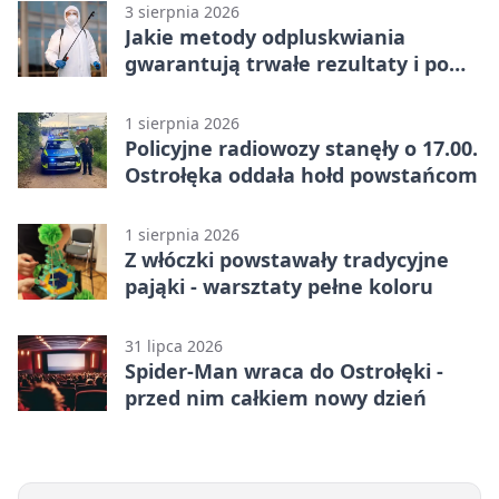
3 sierpnia 2026
Jakie metody odpluskwiania
gwarantują trwałe rezultaty i po
czym poznać rzetelnego
wykonawcę?
1 sierpnia 2026
Policyjne radiowozy stanęły o 17.00.
Ostrołęka oddała hołd powstańcom
1 sierpnia 2026
Z włóczki powstawały tradycyjne
pająki - warsztaty pełne koloru
31 lipca 2026
Spider-Man wraca do Ostrołęki -
przed nim całkiem nowy dzień