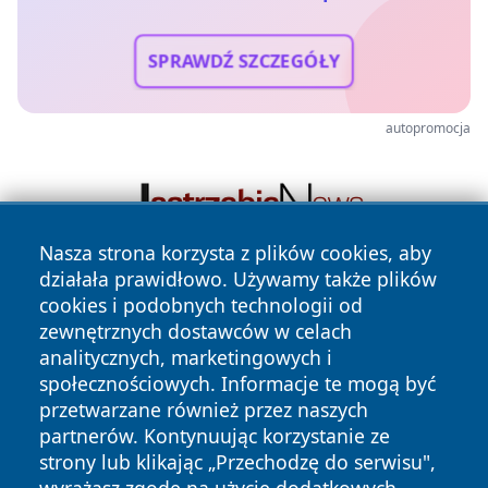
SPRAWDŹ SZCZEGÓŁY
autopromocja
Nasza strona korzysta z plików cookies, aby
działała prawidłowo. Używamy także plików
cookies i podobnych technologii od
zewnętrznych dostawców w celach
analitycznych, marketingowych i
społecznościowych. Informacje te mogą być
przetwarzane również przez naszych
Copyright © 2026 ostrolecki24.pl Wszystkie prawa
partnerów. Kontynuując korzystanie ze
zastrzeżone.
strony lub klikając „Przechodzę do serwisu",