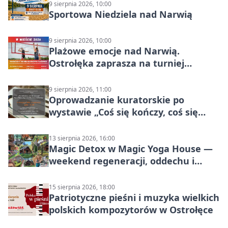
9 sierpnia 2026, 10:00
Sportowa Niedziela nad Narwią
9 sierpnia 2026, 10:00
Plażowe emocje nad Narwią.
Ostrołęka zaprasza na turniej
siatkówki
9 sierpnia 2026, 11:00
Oprowadzanie kuratorskie po
wystawie „Coś się kończy, coś się
zaczyna? Pięćsetlecie włączenia
Mazowsza do Korony”
13 sierpnia 2026, 16:00
Magic Detox w Magic Yoga House —
weekend regeneracji, oddechu i
ruchu
15 sierpnia 2026, 18:00
Patriotyczne pieśni i muzyka wielkich
polskich kompozytorów w Ostrołęce