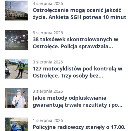
4 sierpnia 2026
Ostrołęczanie mogą ocenić jakość
życia. Ankieta SGH potrwa 10 minut
3 sierpnia 2026
38 taksówek skontrolowanych w
Ostrołęce. Policja sprawdzała
przewozy z aplikacji
3 sierpnia 2026
127 motocyklistów pod kontrolą w
Ostrołęce. Trzy osoby bez
uprawnień
3 sierpnia 2026
Jakie metody odpluskwiania
gwarantują trwałe rezultaty i po
czym poznać rzetelnego
wykonawcę?
1 sierpnia 2026
Policyjne radiowozy stanęły o 17.00.