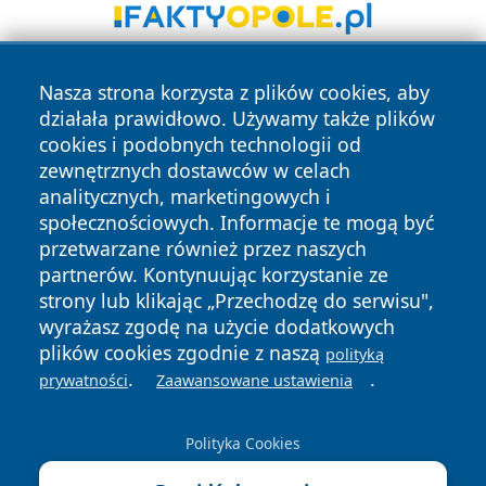
Nasza strona korzysta z plików cookies, aby
działała prawidłowo. Używamy także plików
cookies i podobnych technologii od
zewnętrznych dostawców w celach
analitycznych, marketingowych i
Copyright © 2026 ostrolecki24.pl Wszystkie prawa
społecznościowych. Informacje te mogą być
zastrzeżone.
przetwarzane również przez naszych
partnerów. Kontynuując korzystanie ze
strony lub klikając „Przechodzę do serwisu",
Polityka
Polityka
News
Autorzy
wyrażasz zgodę na użycie dodatkowych
Prywatności
Cookies
plików cookies zgodnie z naszą
polityką
.
.
prywatności
Zaawansowane ustawienia
Polityka Cookies