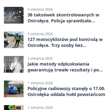
3 sierpnia 2026
38 taksówek skontrolowanych w
Ostrołęce. Policja sprawdzała
przewozy z aplikacji
3 sierpnia 2026
127 motocyklistów pod kontrolą w
Ostrołęce. Trzy osoby bez
uprawnień
3 sierpnia 2026
Jakie metody odpluskwiania
gwarantują trwałe rezultaty i po
czym poznać rzetelnego
wykonawcę?
1 sierpnia 2026
Policyjne radiowozy stanęły o 17.00.
Ostrołęka oddała hołd powstańcom
1 sierpnia 2026