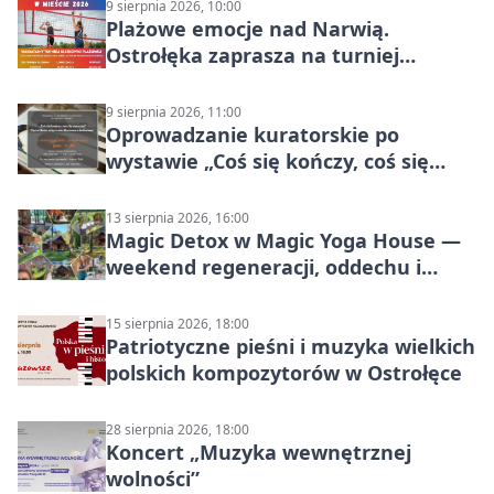
9 sierpnia 2026, 10:00
Plażowe emocje nad Narwią.
Ostrołęka zaprasza na turniej
siatkówki
9 sierpnia 2026, 11:00
Oprowadzanie kuratorskie po
wystawie „Coś się kończy, coś się
zaczyna? Pięćsetlecie włączenia
Mazowsza do Korony”
13 sierpnia 2026, 16:00
Magic Detox w Magic Yoga House —
weekend regeneracji, oddechu i
ruchu
15 sierpnia 2026, 18:00
Patriotyczne pieśni i muzyka wielkich
polskich kompozytorów w Ostrołęce
28 sierpnia 2026, 18:00
Koncert „Muzyka wewnętrznej
wolności”