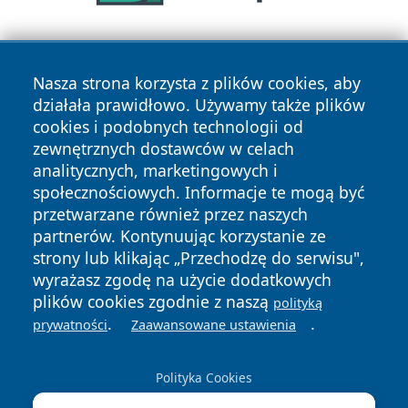
Nasza strona korzysta z plików cookies, aby
działała prawidłowo. Używamy także plików
cookies i podobnych technologii od
zewnętrznych dostawców w celach
Copyright © 2026 ostrolecki24.pl Wszystkie prawa
analitycznych, marketingowych i
zastrzeżone.
społecznościowych. Informacje te mogą być
przetwarzane również przez naszych
partnerów. Kontynuując korzystanie ze
Polityka
Polityka
News
Autorzy
strony lub klikając „Przechodzę do serwisu",
Prywatności
Cookies
wyrażasz zgodę na użycie dodatkowych
plików cookies zgodnie z naszą
polityką
.
.
prywatności
Zaawansowane ustawienia
Polityka Cookies