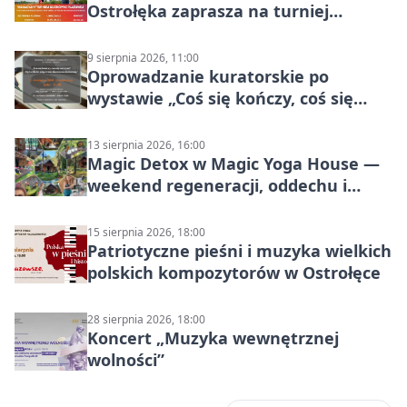
Ostrołęka zaprasza na turniej
siatkówki
9 sierpnia 2026, 11:00
Oprowadzanie kuratorskie po
wystawie „Coś się kończy, coś się
zaczyna? Pięćsetlecie włączenia
Mazowsza do Korony”
13 sierpnia 2026, 16:00
Magic Detox w Magic Yoga House —
weekend regeneracji, oddechu i
ruchu
15 sierpnia 2026, 18:00
Patriotyczne pieśni i muzyka wielkich
polskich kompozytorów w Ostrołęce
28 sierpnia 2026, 18:00
Koncert „Muzyka wewnętrznej
wolności”