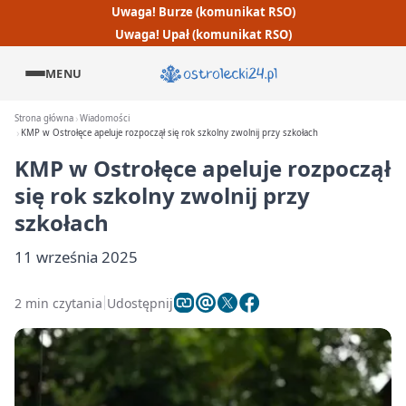
Uwaga! Burze (komunikat RSO)
Uwaga! Upał (komunikat RSO)
MENU
Strona główna
Wiadomości
KMP w Ostrołęce apeluje rozpoczął się rok szkolny zwolnij przy szkołach
KMP w Ostrołęce apeluje rozpoczął
się rok szkolny zwolnij przy
szkołach
11 września 2025
2 min czytania
Udostępnij