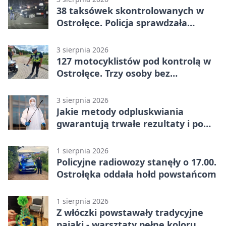
38 taksówek skontrolowanych w
Ostrołęce. Policja sprawdzała
przewozy z aplikacji
3 sierpnia 2026
127 motocyklistów pod kontrolą w
Ostrołęce. Trzy osoby bez
uprawnień
3 sierpnia 2026
Jakie metody odpluskwiania
gwarantują trwałe rezultaty i po
czym poznać rzetelnego
wykonawcę?
1 sierpnia 2026
Policyjne radiowozy stanęły o 17.00.
Ostrołęka oddała hołd powstańcom
1 sierpnia 2026
Z włóczki powstawały tradycyjne
pająki - warsztaty pełne koloru