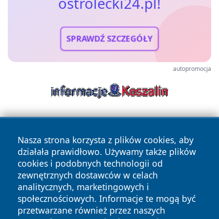
ostrolecki24.pl!
SPRAWDŹ SZCZEGÓŁY
autopromocja
Nasza strona korzysta z plików cookies, aby
działała prawidłowo. Używamy także plików
cookies i podobnych technologii od
zewnętrznych dostawców w celach
Copyright © 2026 ostrolecki24.pl Wszystkie prawa
analitycznych, marketingowych i
zastrzeżone.
społecznościowych. Informacje te mogą być
przetwarzane również przez naszych