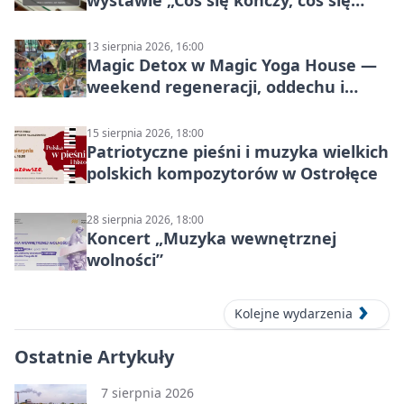
wystawie „Coś się kończy, coś się
zaczyna? Pięćsetlecie włączenia
Mazowsza do Korony”
13 sierpnia 2026, 16:00
Magic Detox w Magic Yoga House —
weekend regeneracji, oddechu i
ruchu
15 sierpnia 2026, 18:00
Patriotyczne pieśni i muzyka wielkich
polskich kompozytorów w Ostrołęce
28 sierpnia 2026, 18:00
Koncert „Muzyka wewnętrznej
wolności”
Kolejne wydarzenia
Ostatnie Artykuły
7 sierpnia 2026