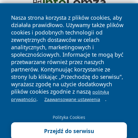
Nasza strona korzysta z plików cookies, aby
działała prawidłowo. Używamy także plików
cookies i podobnych technologii od
zewnętrznych dostawców w celach
analitycznych, marketingowych i
społecznościowych. Informacje te mogą być
Copyright © 2026 ostrolecki24.pl Wszystkie prawa
przetwarzane również przez naszych
zastrzeżone.
partnerów. Kontynuując korzystanie ze
strony lub klikając „Przechodzę do serwisu",
wyrażasz zgodę na użycie dodatkowych
Polityka
Polityka
News
Autorzy
plików cookies zgodnie z naszą
polityką
Prywatności
Cookies
.
.
prywatności
Zaawansowane ustawienia
Polityka Cookies
Przejdź do serwisu