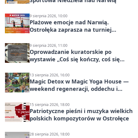
Sportowa Niedziela nad Narwią
9 sierpnia 2026, 10:00
Plażowe emocje nad Narwią.
Ostrołęka zaprasza na turniej
siatkówki
9 sierpnia 2026, 11:00
Oprowadzanie kuratorskie po
wystawie „Coś się kończy, coś się
zaczyna? Pięćsetlecie włączenia
Mazowsza do Korony”
13 sierpnia 2026, 16:00
Magic Detox w Magic Yoga House —
weekend regeneracji, oddechu i
ruchu
15 sierpnia 2026, 18:00
Patriotyczne pieśni i muzyka wielkich
polskich kompozytorów w Ostrołęce
28 sierpnia 2026, 18:00