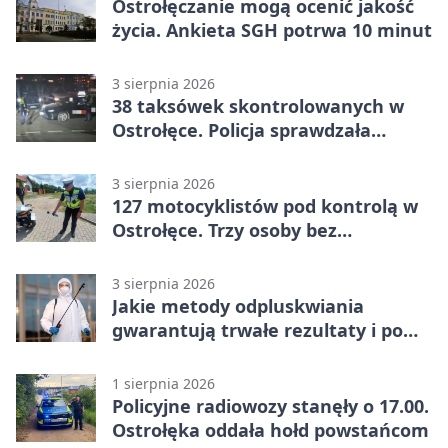
Ostrołęczanie mogą ocenić jakość
życia. Ankieta SGH potrwa 10 minut
3 sierpnia 2026
38 taksówek skontrolowanych w
Ostrołęce. Policja sprawdzała
przewozy z aplikacji
3 sierpnia 2026
127 motocyklistów pod kontrolą w
Ostrołęce. Trzy osoby bez
uprawnień
3 sierpnia 2026
Jakie metody odpluskwiania
gwarantują trwałe rezultaty i po
czym poznać rzetelnego
wykonawcę?
1 sierpnia 2026
Policyjne radiowozy stanęły o 17.00.
Ostrołęka oddała hołd powstańcom