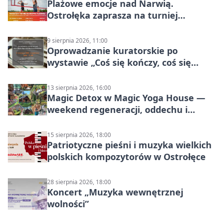
Plażowe emocje nad Narwią.
Ostrołęka zaprasza na turniej
siatkówki
9 sierpnia 2026, 11:00
Oprowadzanie kuratorskie po
wystawie „Coś się kończy, coś się
zaczyna? Pięćsetlecie włączenia
Mazowsza do Korony”
13 sierpnia 2026, 16:00
Magic Detox w Magic Yoga House —
weekend regeneracji, oddechu i
ruchu
15 sierpnia 2026, 18:00
Patriotyczne pieśni i muzyka wielkich
polskich kompozytorów w Ostrołęce
28 sierpnia 2026, 18:00
Koncert „Muzyka wewnętrznej
wolności”