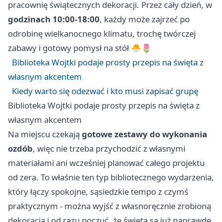
pracownię świątecznych dekoracji. Przez cały dzień, w
godzinach 10:00-18:00
, każdy może zajrzeć po
odrobinę wielkanocnego klimatu, trochę twórczej
zabawy i gotowy pomysł na stół 🐣🌷
Biblioteka Wojtki podaje prosty przepis na święta z
własnym akcentem
Kiedy warto się odezwać i kto musi zapisać grupę
Biblioteka Wojtki podaje prosty przepis na święta z
własnym akcentem
Na miejscu czekają
gotowe zestawy do wykonania
ozdób
, więc nie trzeba przychodzić z własnymi
materiałami ani wcześniej planować całego projektu
od zera. To właśnie ten typ bibliotecznego wydarzenia,
który łączy spokojne, sąsiedzkie tempo z czymś
praktycznym - można wyjść z własnoręcznie zrobioną
dekoracją i od razu poczuć, że święta są już naprawdę