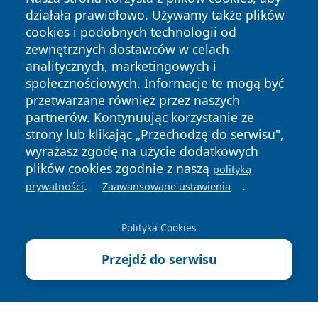
działała prawidłowo. Używamy także plików
cookies i podobnych technologii od
zewnętrznych dostawców w celach
analitycznych, marketingowych i
społecznościowych. Informacje te mogą być
przetwarzane również przez naszych
Copyright © 2026 ostrolecki24.pl Wszystkie prawa
partnerów. Kontynuując korzystanie ze
zastrzeżone.
strony lub klikając „Przechodzę do serwisu",
wyrażasz zgodę na użycie dodatkowych
plików cookies zgodnie z naszą
polityką
Polityka
Polityka
.
.
News
Autorzy
prywatności
Zaawansowane ustawienia
Prywatności
Cookies
Polityka Cookies
Przejdź do serwisu