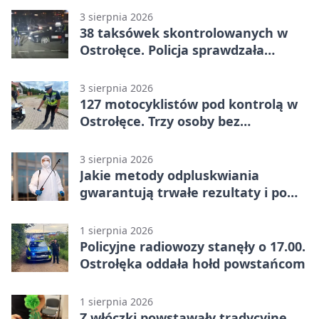
3 sierpnia 2026
38 taksówek skontrolowanych w
Ostrołęce. Policja sprawdzała
przewozy z aplikacji
3 sierpnia 2026
127 motocyklistów pod kontrolą w
Ostrołęce. Trzy osoby bez
uprawnień
3 sierpnia 2026
Jakie metody odpluskwiania
gwarantują trwałe rezultaty i po
czym poznać rzetelnego
wykonawcę?
1 sierpnia 2026
Policyjne radiowozy stanęły o 17.00.
Ostrołęka oddała hołd powstańcom
1 sierpnia 2026
Z włóczki powstawały tradycyjne