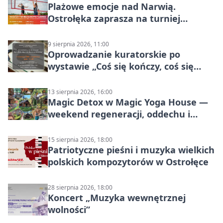
Plażowe emocje nad Narwią.
Ostrołęka zaprasza na turniej
siatkówki
9 sierpnia 2026, 11:00
Oprowadzanie kuratorskie po
wystawie „Coś się kończy, coś się
zaczyna? Pięćsetlecie włączenia
Mazowsza do Korony”
13 sierpnia 2026, 16:00
Magic Detox w Magic Yoga House —
weekend regeneracji, oddechu i
ruchu
15 sierpnia 2026, 18:00
Patriotyczne pieśni i muzyka wielkich
polskich kompozytorów w Ostrołęce
28 sierpnia 2026, 18:00
Koncert „Muzyka wewnętrznej
wolności”