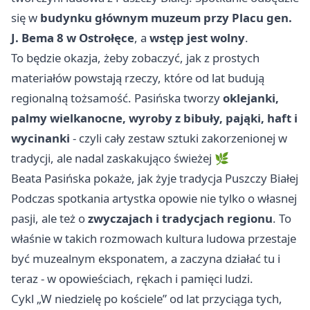
się w
budynku głównym muzeum przy Placu gen.
J. Bema 8 w Ostrołęce
, a
wstęp jest wolny
.
To będzie okazja, żeby zobaczyć, jak z prostych
materiałów powstają rzeczy, które od lat budują
regionalną tożsamość. Pasińska tworzy
oklejanki,
palmy wielkanocne, wyroby z bibuły, pająki, haft i
wycinanki
- czyli cały zestaw sztuki zakorzenionej w
tradycji, ale nadal zaskakująco świeżej 🌿
Beata Pasińska pokaże, jak żyje tradycja Puszczy Białej
Podczas spotkania artystka opowie nie tylko o własnej
pasji, ale też o
zwyczajach i tradycjach regionu
. To
właśnie w takich rozmowach kultura ludowa przestaje
być muzealnym eksponatem, a zaczyna działać tu i
teraz - w opowieściach, rękach i pamięci ludzi.
Cykl „W niedzielę po kościele” od lat przyciąga tych,