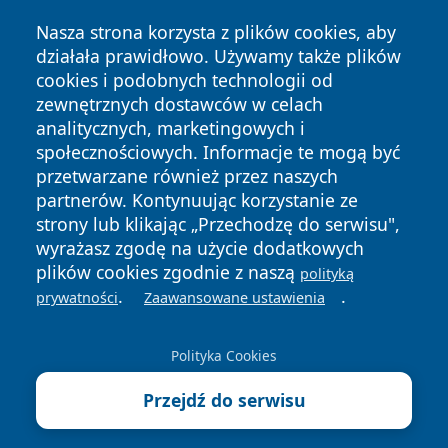
Nasza strona korzysta z plików cookies, aby
działała prawidłowo. Używamy także plików
cookies i podobnych technologii od
zewnętrznych dostawców w celach
analitycznych, marketingowych i
społecznościowych. Informacje te mogą być
przetwarzane również przez naszych
partnerów. Kontynuując korzystanie ze
Copyright © 2026 ostrolecki24.pl Wszystkie prawa
zastrzeżone.
strony lub klikając „Przechodzę do serwisu",
wyrażasz zgodę na użycie dodatkowych
plików cookies zgodnie z naszą
polityką
Polityka
Polityka
.
.
prywatności
Zaawansowane ustawienia
News
Autorzy
Prywatności
Cookies
Polityka Cookies
Przejdź do serwisu