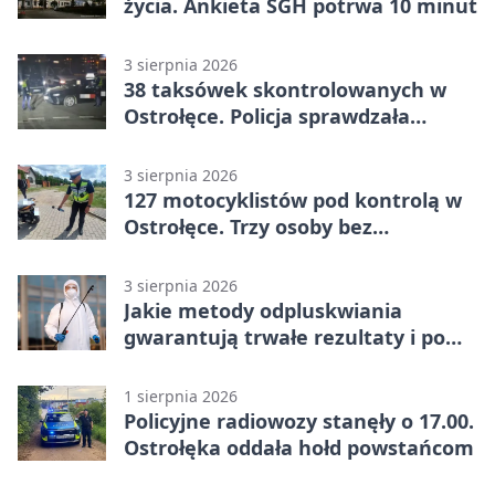
życia. Ankieta SGH potrwa 10 minut
3 sierpnia 2026
38 taksówek skontrolowanych w
Ostrołęce. Policja sprawdzała
przewozy z aplikacji
3 sierpnia 2026
127 motocyklistów pod kontrolą w
Ostrołęce. Trzy osoby bez
uprawnień
3 sierpnia 2026
Jakie metody odpluskwiania
gwarantują trwałe rezultaty i po
czym poznać rzetelnego
wykonawcę?
1 sierpnia 2026
Policyjne radiowozy stanęły o 17.00.
Ostrołęka oddała hołd powstańcom