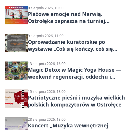
9 sierpnia 2026, 10:00
Plażowe emocje nad Narwią.
Ostrołęka zaprasza na turniej
siatkówki
9 sierpnia 2026, 11:00
Oprowadzanie kuratorskie po
wystawie „Coś się kończy, coś się
zaczyna? Pięćsetlecie włączenia
Mazowsza do Korony”
13 sierpnia 2026, 16:00
Magic Detox w Magic Yoga House —
weekend regeneracji, oddechu i
ruchu
15 sierpnia 2026, 18:00
Patriotyczne pieśni i muzyka wielkich
polskich kompozytorów w Ostrołęce
28 sierpnia 2026, 18:00
Koncert „Muzyka wewnętrznej