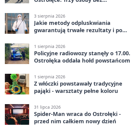
uprawnień
3 sierpnia 2026
Jakie metody odpluskwiania
gwarantują trwałe rezultaty i po
czym poznać rzetelnego
wykonawcę?
1 sierpnia 2026
Policyjne radiowozy stanęły o 17.00.
Ostrołęka oddała hołd powstańcom
1 sierpnia 2026
Z włóczki powstawały tradycyjne
pająki - warsztaty pełne koloru
31 lipca 2026
Spider-Man wraca do Ostrołęki -
przed nim całkiem nowy dzień