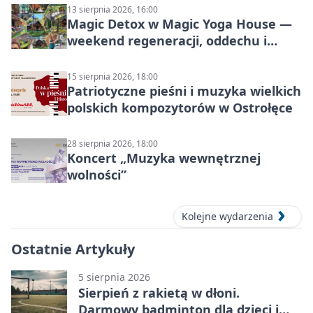
Mazowsza do Korony”
13 sierpnia 2026, 16:00
Magic Detox w Magic Yoga House —
weekend regeneracji, oddechu i
ruchu
15 sierpnia 2026, 18:00
Patriotyczne pieśni i muzyka wielkich
polskich kompozytorów w Ostrołęce
28 sierpnia 2026, 18:00
Koncert „Muzyka wewnętrznej
wolności”
Kolejne wydarzenia
Ostatnie Artykuły
5 sierpnia 2026
Sierpień z rakietą w dłoni.
Darmowy badminton dla dzieci i