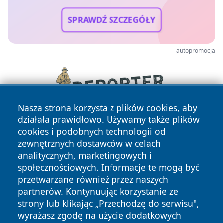
SPRAWDŹ SZCZEGÓŁY
autopromocja
Nasza strona korzysta z plików cookies, aby
działała prawidłowo. Używamy także plików
cookies i podobnych technologii od
zewnętrznych dostawców w celach
analitycznych, marketingowych i
społecznościowych. Informacje te mogą być
przetwarzane również przez naszych
Copyright © 2026 ostrolecki24.pl Wszystkie prawa
partnerów. Kontynuując korzystanie ze
zastrzeżone.
strony lub klikając „Przechodzę do serwisu",
wyrażasz zgodę na użycie dodatkowych