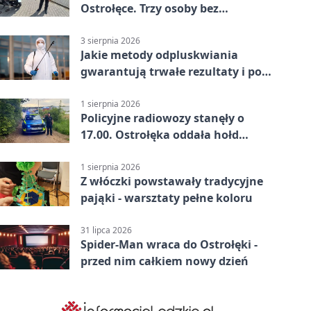
Ostrołęce. Trzy osoby bez
uprawnień
3 sierpnia 2026
Jakie metody odpluskwiania
gwarantują trwałe rezultaty i po
czym poznać rzetelnego
wykonawcę?
1 sierpnia 2026
Policyjne radiowozy stanęły o
17.00. Ostrołęka oddała hołd
powstańcom
1 sierpnia 2026
Z włóczki powstawały tradycyjne
pająki - warsztaty pełne koloru
31 lipca 2026
Spider-Man wraca do Ostrołęki -
przed nim całkiem nowy dzień