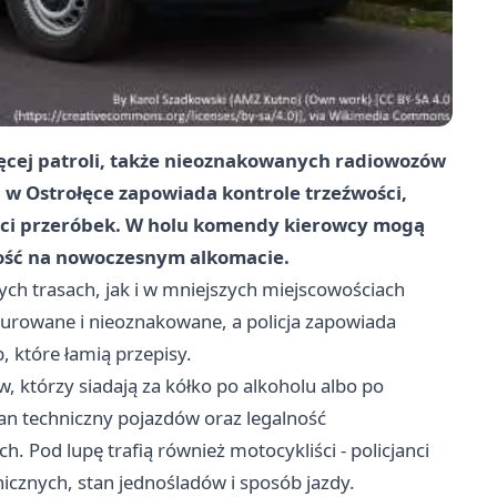
ięcej patroli, także nieoznakowanych radiowozów
i w Ostrołęce zapowiada kontrole trzeźwości,
ości przeróbek. W holu komendy kierowcy mogą
wość na nowoczesnym alkomacie.
ch trasach, jak i w mniejszych miejscowościach
urowane i nieoznakowane, a policja zapowiada
 które łamią przepisy.
 którzy siadają za kółko po alkoholu albo po
an techniczny pojazdów oraz legalność
od lupę trafią również motocykliści - policjanci
icznych, stan jednośladów i sposób jazdy.