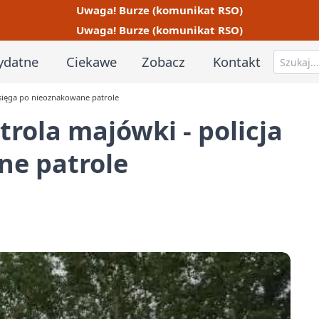
Uwaga! Burze (komunikat RSO)
Uwaga! Burze (komunikat RSO)
ydatne
Ciekawe
Zobacz
Kontakt
 sięga po nieoznakowane patrole
rola majówki - policja
ne patrole