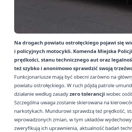
Na drogach powiatu ostrołęckiego pojawi się w
i policyjnych motocykli. Komenda Miejska Policj
prędkości, stanu technicznego aut oraz legaln
też szybko i anonimowo sprawdzić swoją trzeź
Funkcjonariusze mają być obecni zarówno na główny
powiatu ostrołęckiego. W ruch pójdą patrole umund
działanie według zasady
zero tolerancji
wobec osób,
Szczególna uwaga zostanie skierowana na kierowców,
narkotykach. Mundurowi sprawdzą też prędkość, st
wprowadzonych zmian, w tym układów wydechowych. P
zweryfikują ich uprawnienia, aktualność badań techn