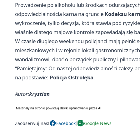
Prowadzenie po alkoholu lub środkach odurzających 
odpowiedzialnością karną na gruncie
Kodeksu kar
wykroczenie, tylko decyzja, która stawia pod ryzyki
właśnie dlatego majowe kontrole zapowiadają się ba
W czasie długiego weekendu policjanci mają pełnić sł
mieszkaniowych i w rejonie lokali gastronomicznyc
wandalizmowi, dbać o porządek publiczny i pilnować
“Pamiętajmy: Od naszej odpowiedzialności zależy b
na podstawie:
Policja Ostrołęka
.
Autor:
krystian
Zaobserwuj nas!
Facebook
Google News