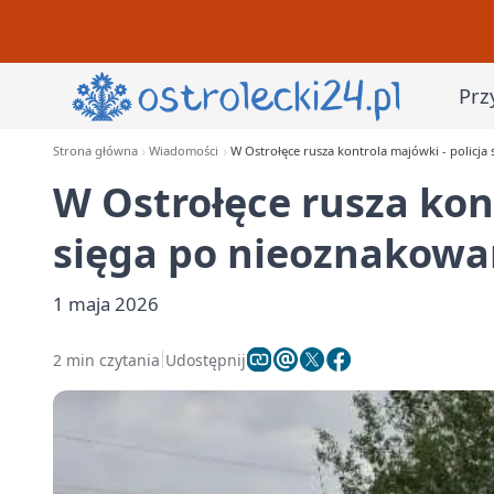
Prz
Strona główna
Wiadomości
W Ostrołęce rusza kontrola majówki - policja
W Ostrołęce rusza kont
sięga po nieoznakowa
1 maja 2026
2 min czytania
Udostępnij