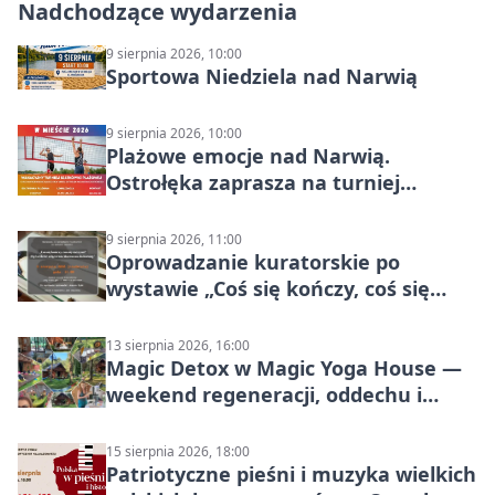
Nadchodzące wydarzenia
9 sierpnia 2026, 10:00
Sportowa Niedziela nad Narwią
9 sierpnia 2026, 10:00
Plażowe emocje nad Narwią.
Ostrołęka zaprasza na turniej
siatkówki
9 sierpnia 2026, 11:00
Oprowadzanie kuratorskie po
wystawie „Coś się kończy, coś się
zaczyna? Pięćsetlecie włączenia
Mazowsza do Korony”
13 sierpnia 2026, 16:00
Magic Detox w Magic Yoga House —
weekend regeneracji, oddechu i
ruchu
15 sierpnia 2026, 18:00
Patriotyczne pieśni i muzyka wielkich