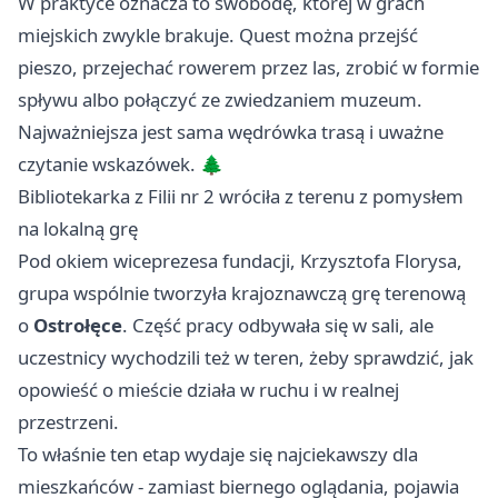
W praktyce oznacza to swobodę, której w grach
miejskich zwykle brakuje. Quest można przejść
pieszo, przejechać rowerem przez las, zrobić w formie
spływu albo połączyć ze zwiedzaniem muzeum.
Najważniejsza jest sama wędrówka trasą i uważne
czytanie wskazówek. 🌲
Bibliotekarka z Filii nr 2 wróciła z terenu z pomysłem
na lokalną grę
Pod okiem wiceprezesa fundacji, Krzysztofa Florysa,
grupa wspólnie tworzyła krajoznawczą grę terenową
o
Ostrołęce
. Część pracy odbywała się w sali, ale
uczestnicy wychodzili też w teren, żeby sprawdzić, jak
opowieść o mieście działa w ruchu i w realnej
przestrzeni.
To właśnie ten etap wydaje się najciekawszy dla
mieszkańców - zamiast biernego oglądania, pojawia