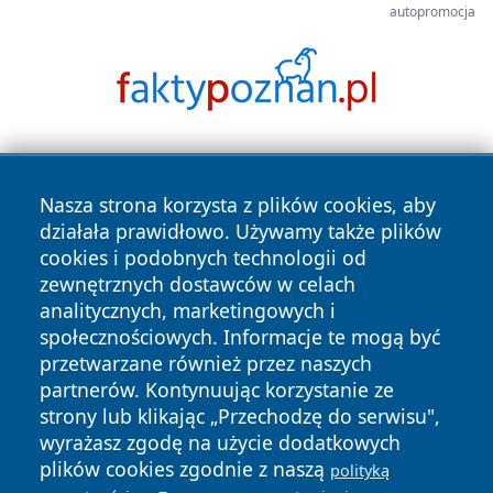
autopromocja
Nasza strona korzysta z plików cookies, aby
działała prawidłowo. Używamy także plików
cookies i podobnych technologii od
zewnętrznych dostawców w celach
Copyright © 2026 ostrolecki24.pl Wszystkie prawa
analitycznych, marketingowych i
zastrzeżone.
społecznościowych. Informacje te mogą być
przetwarzane również przez naszych
partnerów. Kontynuując korzystanie ze
Polityka
Polityka
News
Autorzy
strony lub klikając „Przechodzę do serwisu",
Prywatności
Cookies
wyrażasz zgodę na użycie dodatkowych
plików cookies zgodnie z naszą
polityką