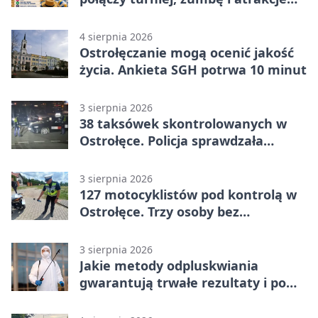
dla dzieci
4 sierpnia 2026
Ostrołęczanie mogą ocenić jakość
życia. Ankieta SGH potrwa 10 minut
3 sierpnia 2026
38 taksówek skontrolowanych w
Ostrołęce. Policja sprawdzała
przewozy z aplikacji
3 sierpnia 2026
127 motocyklistów pod kontrolą w
Ostrołęce. Trzy osoby bez
uprawnień
3 sierpnia 2026
Jakie metody odpluskwiania
gwarantują trwałe rezultaty i po
czym poznać rzetelnego
wykonawcę?