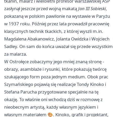
tkanin, malarz i wieloletni profesor warszawskiej ASP
zasłynął jeszcze przed wojną makatą
Jan III Sobieski
,
pokazaną w polskim pawilonie na wystawie w Paryżu
w 1937 roku. Później przez lata prowadził pracownię
klasycznych technik tkackich, z której wyszli m.in.
Magdalena Abakanowicz, Jolanta Owidzka i Wojciech
Sadley. On sam do końca uważał się przede wszystkim
za malarza.
W Ostrołęce zobaczymy jego mniej znaną stronę -
obrazy, asamblaże i rysunki, które pokazują twórcę
szukającego form poza jednym medium. Obok prac
Szymańskiego pojawią się realizacje Tondy Kinoko i
Stefana Parucha przygotowane specjalnie na tę
okazję. To właśnie oni wchodzą dziś w rozmowę z
nieobecnym artystą, każdy własnym językiem i
własnym materiałem 🎨. Kinoko, grafik i projektant,