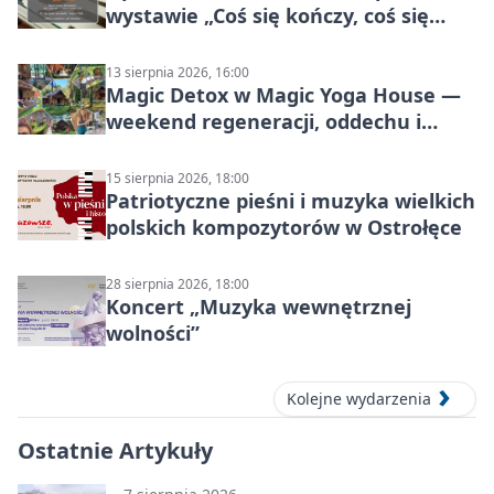
wystawie „Coś się kończy, coś się
zaczyna? Pięćsetlecie włączenia
Mazowsza do Korony”
13 sierpnia 2026, 16:00
Magic Detox w Magic Yoga House —
weekend regeneracji, oddechu i
ruchu
15 sierpnia 2026, 18:00
Patriotyczne pieśni i muzyka wielkich
polskich kompozytorów w Ostrołęce
28 sierpnia 2026, 18:00
Koncert „Muzyka wewnętrznej
wolności”
Kolejne wydarzenia
Ostatnie Artykuły