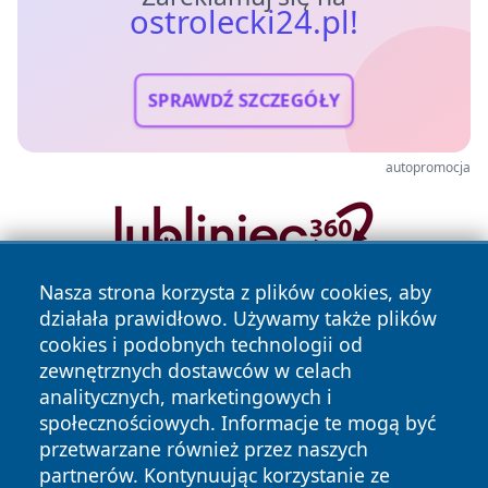
ostrolecki24.pl!
SPRAWDŹ SZCZEGÓŁY
autopromocja
Nasza strona korzysta z plików cookies, aby
działała prawidłowo. Używamy także plików
cookies i podobnych technologii od
zewnętrznych dostawców w celach
analitycznych, marketingowych i
społecznościowych. Informacje te mogą być
Copyright © 2026 ostrolecki24.pl Wszystkie prawa
przetwarzane również przez naszych
zastrzeżone.
partnerów. Kontynuując korzystanie ze