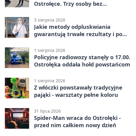
Ostrołęce. Trzy osoby bez
uprawnień
3 sierpnia 2026
Jakie metody odpluskwiania
gwarantują trwałe rezultaty i po
czym poznać rzetelnego
wykonawcę?
1 sierpnia 2026
Policyjne radiowozy stanęły o 17.00.
Ostrołęka oddała hołd powstańcom
1 sierpnia 2026
Z włóczki powstawały tradycyjne
pająki - warsztaty pełne koloru
31 lipca 2026
Spider-Man wraca do Ostrołęki -
przed nim całkiem nowy dzień