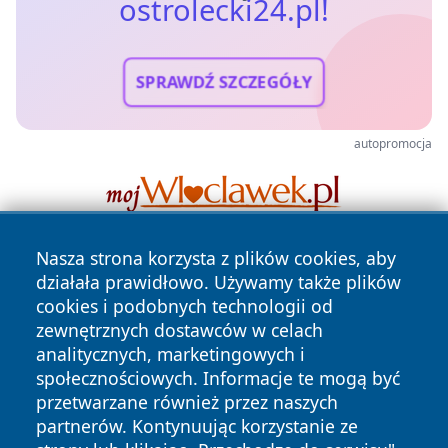
ostrolecki24.pl!
SPRAWDŹ SZCZEGÓŁY
autopromocja
Nasza strona korzysta z plików cookies, aby
działała prawidłowo. Używamy także plików
cookies i podobnych technologii od
zewnętrznych dostawców w celach
analitycznych, marketingowych i
społecznościowych. Informacje te mogą być
Copyright © 2026 ostrolecki24.pl Wszystkie prawa
zastrzeżone.
przetwarzane również przez naszych
partnerów. Kontynuując korzystanie ze