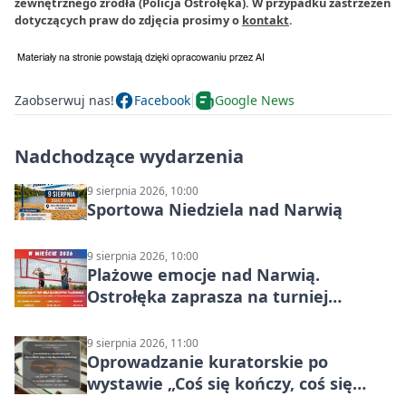
zewnętrznego źródła (Policja Ostrołęka). W przypadku zastrzeżeń
dotyczących praw do zdjęcia prosimy o
kontakt
.
Zaobserwuj nas!
Facebook
Google News
Nadchodzące wydarzenia
9 sierpnia 2026, 10:00
Sportowa Niedziela nad Narwią
9 sierpnia 2026, 10:00
Plażowe emocje nad Narwią.
Ostrołęka zaprasza na turniej
siatkówki
9 sierpnia 2026, 11:00
Oprowadzanie kuratorskie po
wystawie „Coś się kończy, coś się
zaczyna? Pięćsetlecie włączenia