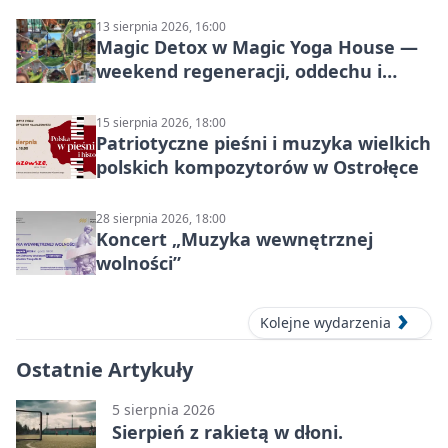
Mazowsza do Korony”
13 sierpnia 2026, 16:00
Magic Detox w Magic Yoga House —
weekend regeneracji, oddechu i
ruchu
15 sierpnia 2026, 18:00
Patriotyczne pieśni i muzyka wielkich
polskich kompozytorów w Ostrołęce
28 sierpnia 2026, 18:00
Koncert „Muzyka wewnętrznej
wolności”
Kolejne wydarzenia
Ostatnie Artykuły
5 sierpnia 2026
Sierpień z rakietą w dłoni.