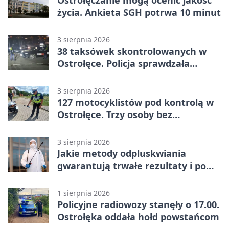
Ostrołęczanie mogą ocenić jakość
życia. Ankieta SGH potrwa 10 minut
3 sierpnia 2026
38 taksówek skontrolowanych w
Ostrołęce. Policja sprawdzała
przewozy z aplikacji
3 sierpnia 2026
127 motocyklistów pod kontrolą w
Ostrołęce. Trzy osoby bez
uprawnień
3 sierpnia 2026
Jakie metody odpluskwiania
gwarantują trwałe rezultaty i po
czym poznać rzetelnego
wykonawcę?
1 sierpnia 2026
Policyjne radiowozy stanęły o 17.00.
Ostrołęka oddała hołd powstańcom