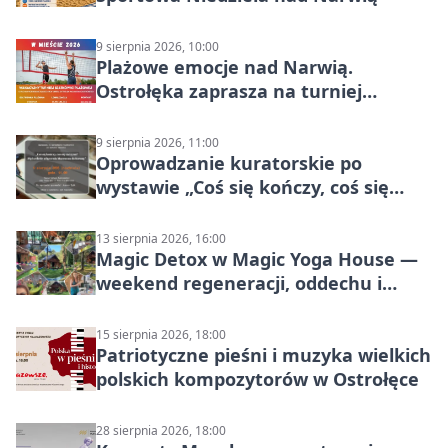
9 sierpnia 2026, 10:00
Plażowe emocje nad Narwią.
Ostrołęka zaprasza na turniej
siatkówki
9 sierpnia 2026, 11:00
Oprowadzanie kuratorskie po
wystawie „Coś się kończy, coś się
zaczyna? Pięćsetlecie włączenia
Mazowsza do Korony”
13 sierpnia 2026, 16:00
Magic Detox w Magic Yoga House —
weekend regeneracji, oddechu i
ruchu
15 sierpnia 2026, 18:00
Patriotyczne pieśni i muzyka wielkich
polskich kompozytorów w Ostrołęce
28 sierpnia 2026, 18:00