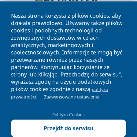
Nasza strona korzysta z plików cookies, aby
działała prawidłowo. Używamy także plików
cookies i podobnych technologii od
zewnętrznych dostawców w celach
analitycznych, marketingowych i
społecznościowych. Informacje te mogą być
przetwarzane również przez naszych
Copyright © 2026 ostrolecki24.pl Wszystkie prawa
partnerów. Kontynuując korzystanie ze
zastrzeżone.
strony lub klikając „Przechodzę do serwisu",
wyrażasz zgodę na użycie dodatkowych
plików cookies zgodnie z naszą
polityką
Polityka
Polityka
.
.
News
Autorzy
prywatności
Zaawansowane ustawienia
Prywatności
Cookies
Polityka Cookies
Przejdź do serwisu