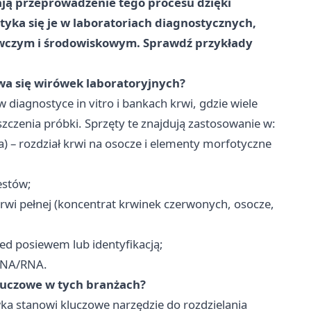
ają przeprowadzenie tego procesu dzięki
tyka się je w laboratoriach diagnostycznych,
ywczym i środowiskowym. Sprawdź przykłady
wa się wirówek laboratoryjnych?
diagnostyce in vitro i bankach krwi, gdzie wiele
czenia próbki. Sprzęty te znajdują zastosowanie w:
) – rozdział krwi na osocze i elementy morfotyczne
estów;
krwi pełnej (koncentrat krwinek czerwonych, osocze,
zed posiewem lub identyfikacją;
 DNA/RNA.
kluczowe w tych branżach?
wka stanowi kluczowe narzędzie do rozdzielania