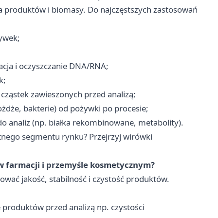
ia produktów i biomasy. Do najczęstszych zastosowań
ywek;
acja i oczyszczanie DNA/RNA;
k;
 cząstek zawieszonych przed analizą;
ożdże, bakterie) od pożywki po procesie;
 do analiz (np. białka rekombinowane, metabolity).
tnego segmentu rynku? Przejrzyj
wirówki
 w farmacji i przemyśle kosmetycznym?
ować jakość, stabilność i czystość produktów.
 produktów przed analizą np. czystości