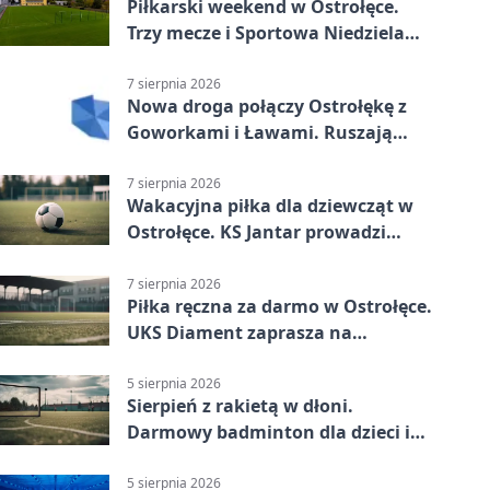
Piłkarski weekend w Ostrołęce.
Trzy mecze i Sportowa Niedziela
nad Narwią
7 sierpnia 2026
Nowa droga połączy Ostrołękę z
Goworkami i Ławami. Ruszają
prace
7 sierpnia 2026
Wakacyjna piłka dla dziewcząt w
Ostrołęce. KS Jantar prowadzi
bezpłatne treningi
7 sierpnia 2026
Piłka ręczna za darmo w Ostrołęce.
UKS Diament zaprasza na
wakacyjne treningi
5 sierpnia 2026
Sierpień z rakietą w dłoni.
Darmowy badminton dla dzieci i
młodzieży
5 sierpnia 2026