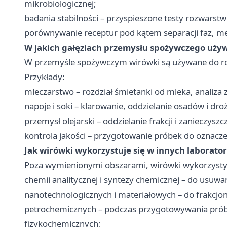
mikrobiologicznej;
badania stabilności – przyspieszone testy rozwarstw
porównywanie receptur pod kątem separacji faz, mę
W jakich gałęziach przemysłu spożywczego używ
W przemyśle spożywczym wirówki są używane do rozd
Przykłady:
mleczarstwo – rozdział śmietanki od mleka, analiza za
napoje i soki – klarowanie, oddzielanie osadów i dro
przemysł olejarski – oddzielanie frakcji i zanieczyszc
kontrola jakości – przygotowanie próbek do oznacze
Jak wirówki wykorzystuje się w innych laborato
Poza wymienionymi obszarami, wirówki wykorzysty
chemii analitycznej i syntezy chemicznej – do usuwa
nanotechnologicznych i materiałowych – do frakcjo
petrochemicznych – podczas przygotowywania próbe
fizykochemicznych;