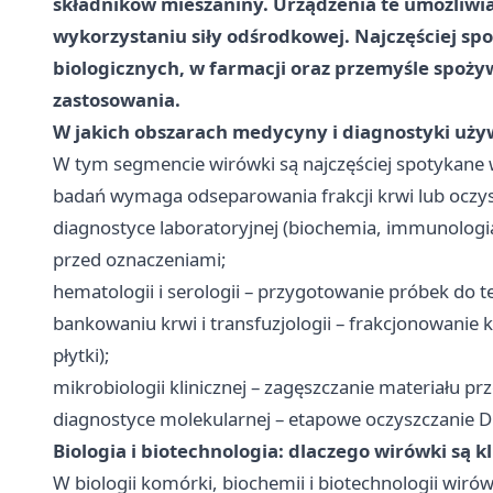
składników mieszaniny. Urządzenia te umożliwi
wykorzystaniu siły odśrodkowej. Najczęściej spo
biologicznych, w farmacji oraz przemyśle spoż
zastosowania.
W jakich obszarach medycyny i diagnostyki uży
W tym segmencie wirówki są najczęściej spotykane w 
badań wymaga odseparowania frakcji krwi lub oczysz
diagnostyce laboratoryjnej (biochemia, immunologia
przed oznaczeniami;
hematologii i serologii – przygotowanie próbek do t
bankowaniu krwi i transfuzjologii – frakcjonowanie 
płytki);
mikrobiologii klinicznej – zagęszczanie materiału pr
diagnostyce molekularnej – etapowe oczyszczanie
Biologia i biotechnologia: dlaczego wirówki są 
W biologii komórki, biochemii i biotechnologii wiró