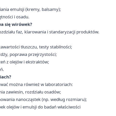
iania emulsji (kremy, balsamy);
tności i osadu.
a się wirówek?
ziału faz, klarowania i standaryzacji produktów.
wartości tłuszczu, testy stabilności;
żdży, poprawa przejrzystości;
zeń z olejów i ekstraktów;
ń.
riach?
wać można również w laboratoriach:
nia zawiesin, rozdziału osadów;
nowania nanocząstek (np. według rozmiaru);
k olejów i emulsji do badań właściwości