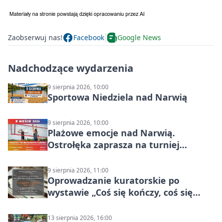
Zaobserwuj nas!
Facebook
Google News
Nadchodzące wydarzenia
9 sierpnia 2026, 10:00
Sportowa Niedziela nad Narwią
9 sierpnia 2026, 10:00
Plażowe emocje nad Narwią.
Ostrołęka zaprasza na turniej
siatkówki
9 sierpnia 2026, 11:00
Oprowadzanie kuratorskie po
wystawie „Coś się kończy, coś się
zaczyna? Pięćsetlecie włączenia
Mazowsza do Korony”
13 sierpnia 2026, 16:00