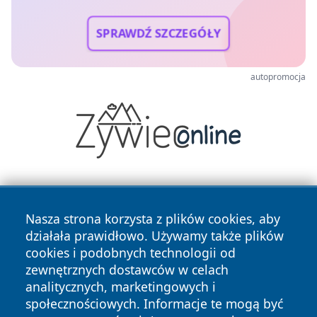
SPRAWDŹ SZCZEGÓŁY
autopromocja
Nasza strona korzysta z plików cookies, aby
działała prawidłowo. Używamy także plików
cookies i podobnych technologii od
zewnętrznych dostawców w celach
Copyright © 2026 ostrolecki24.pl Wszystkie prawa
analitycznych, marketingowych i
zastrzeżone.
społecznościowych. Informacje te mogą być