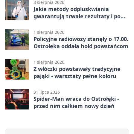
3 sierpnia 2026
Jakie metody odpluskwiania
gwarantują trwałe rezultaty i po
czym poznać rzetelnego
wykonawcę?
1 sierpnia 2026
Policyjne radiowozy stanęły o 17.00.
Ostrołęka oddała hołd powstańcom
1 sierpnia 2026
Z włóczki powstawały tradycyjne
pająki - warsztaty pełne koloru
31 lipca 2026
Spider-Man wraca do Ostrołęki -
przed nim całkiem nowy dzień