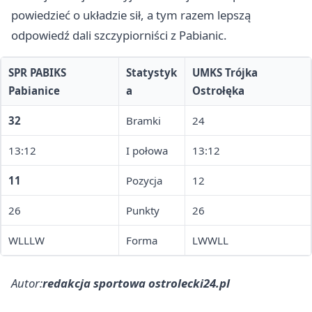
powiedzieć o układzie sił, a tym razem lepszą
odpowiedź dali szczypiorniści z Pabianic.
SPR PABIKS
Statystyk
UMKS Trójka
Pabianice
a
Ostrołęka
32
Bramki
24
13:12
I połowa
13:12
11
Pozycja
12
26
Punkty
26
WLLLW
Forma
LWWLL
Autor:
redakcja sportowa ostrolecki24.pl