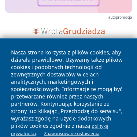
autopromocja
Nasza strona korzysta z plików cookies, aby
działała prawidłowo. Używamy także plików
cookies i podobnych technologii od
zewnętrznych dostawców w celach
analitycznych, marketingowych i
Copyright © 2026 ostrolecki24.pl Wszystkie prawa
społecznościowych. Informacje te mogą być
zastrzeżone.
przetwarzane również przez naszych
partnerów. Kontynuując korzystanie ze
strony lub klikając „Przechodzę do serwisu",
Polityka
Polityka
News
Autorzy
wyrażasz zgodę na użycie dodatkowych
Prywatności
Cookies
plików cookies zgodnie z naszą
polityką
.
.
prywatności
Zaawansowane ustawienia