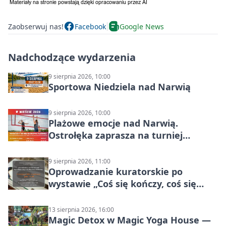
Zaobserwuj nas!
Facebook
Google News
Nadchodzące wydarzenia
9 sierpnia 2026, 10:00
Sportowa Niedziela nad Narwią
9 sierpnia 2026, 10:00
Plażowe emocje nad Narwią.
Ostrołęka zaprasza na turniej
siatkówki
9 sierpnia 2026, 11:00
Oprowadzanie kuratorskie po
wystawie „Coś się kończy, coś się
zaczyna? Pięćsetlecie włączenia
Mazowsza do Korony”
13 sierpnia 2026, 16:00
Magic Detox w Magic Yoga House —