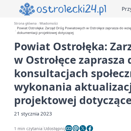
Prz
Strona główna
Wiadomości
Powiat Ostrołęka: Zarząd Dróg Powiatowych w Ostrołęce zaprasza do wzięc
dokumentacji projektowej dotyczącej
Powiat Ostrołęka: Za
w Ostrołęce zaprasza 
konsultacjach społec
wykonania aktualizac
projektowej dotyczące
21 stycznia 2023
1 min czytania
Udostępnij