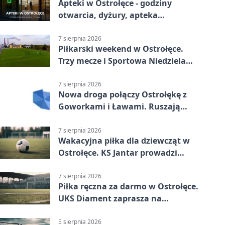
Apteki w Ostrołęce - godziny
otwarcia, dyżury, apteka
całodobowa
7 sierpnia 2026
Piłkarski weekend w Ostrołęce.
Trzy mecze i Sportowa Niedziela
nad Narwią
7 sierpnia 2026
Nowa droga połączy Ostrołękę z
Goworkami i Ławami. Ruszają
prace
7 sierpnia 2026
Wakacyjna piłka dla dziewcząt w
Ostrołęce. KS Jantar prowadzi
bezpłatne treningi
7 sierpnia 2026
Piłka ręczna za darmo w Ostrołęce.
UKS Diament zaprasza na
wakacyjne treningi
5 sierpnia 2026