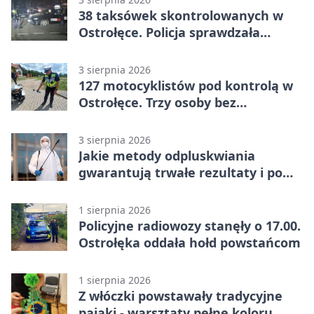
38 taksówek skontrolowanych w
Ostrołęce. Policja sprawdzała
przewozy z aplikacji
3 sierpnia 2026
127 motocyklistów pod kontrolą w
Ostrołęce. Trzy osoby bez
uprawnień
3 sierpnia 2026
Jakie metody odpluskwiania
gwarantują trwałe rezultaty i po
czym poznać rzetelnego
wykonawcę?
1 sierpnia 2026
Policyjne radiowozy stanęły o 17.00.
Ostrołęka oddała hołd powstańcom
1 sierpnia 2026
Z włóczki powstawały tradycyjne
pająki - warsztaty pełne koloru