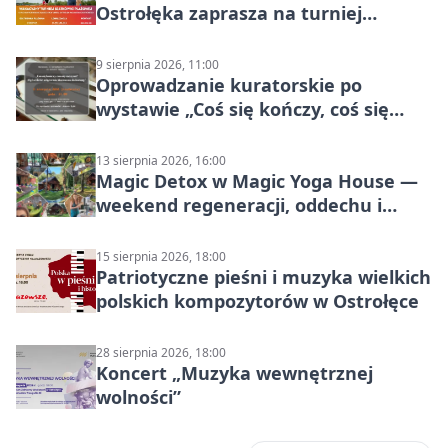
Ostrołęka zaprasza na turniej
siatkówki
9 sierpnia 2026, 11:00
Oprowadzanie kuratorskie po
wystawie „Coś się kończy, coś się
zaczyna? Pięćsetlecie włączenia
Mazowsza do Korony”
13 sierpnia 2026, 16:00
Magic Detox w Magic Yoga House —
weekend regeneracji, oddechu i
ruchu
15 sierpnia 2026, 18:00
Patriotyczne pieśni i muzyka wielkich
polskich kompozytorów w Ostrołęce
28 sierpnia 2026, 18:00
Koncert „Muzyka wewnętrznej
wolności”