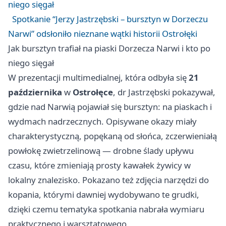
niego sięgał
Spotkanie “Jerzy Jastrzębski – bursztyn w Dorzeczu
Narwi” odsłoniło nieznane wątki historii Ostrołęki
Jak bursztyn trafiał na piaski Dorzecza Narwi i kto po
niego sięgał
W prezentacji multimedialnej, która odbyła się
21
października
w
Ostrołęce
, dr Jastrzębski pokazywał,
gdzie nad Narwią pojawiał się bursztyn: na piaskach i
wydmach nadrzecznych. Opisywane okazy miały
charakterystyczną, popękaną od słońca, zczerwieniałą
powłokę zwietrzelinową — drobne ślady upływu
czasu, które zmieniają prosty kawałek żywicy w
lokalny znalezisko. Pokazano też zdjęcia narzędzi do
kopania, którymi dawniej wydobywano te grudki,
dzięki czemu tematyka spotkania nabrała wymiaru
praktycznego i warsztatowego.