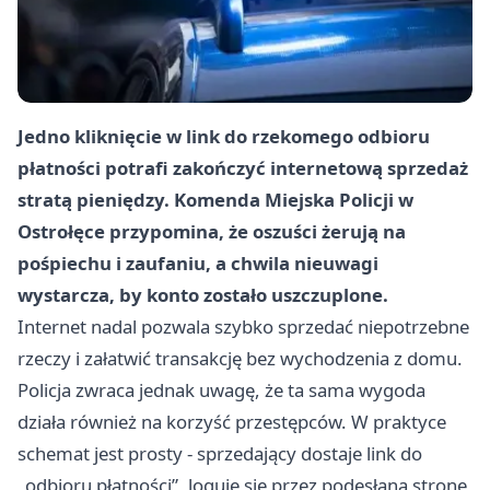
Jedno kliknięcie w link do rzekomego odbioru
płatności potrafi zakończyć internetową sprzedaż
stratą pieniędzy. Komenda Miejska Policji w
Ostrołęce przypomina, że oszuści żerują na
pośpiechu i zaufaniu, a chwila nieuwagi
wystarcza, by konto zostało uszczuplone.
Internet nadal pozwala szybko sprzedać niepotrzebne
rzeczy i załatwić transakcję bez wychodzenia z domu.
Policja zwraca jednak uwagę, że ta sama wygoda
działa również na korzyść przestępców. W praktyce
schemat jest prosty - sprzedający dostaje link do
„odbioru płatności”, loguje się przez podesłaną stronę