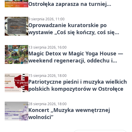
Ostrołęka zaprasza na turniej
siatkówki
9 sierpnia 2026, 11:00
Oprowadzanie kuratorskie po
wystawie „Coś się kończy, coś się
zaczyna? Pięćsetlecie włączenia
Mazowsza do Korony”
13 sierpnia 2026, 16:00
Magic Detox w Magic Yoga House —
weekend regeneracji, oddechu i
ruchu
15 sierpnia 2026, 18:00
Patriotyczne pieśni i muzyka wielkich
polskich kompozytorów w Ostrołęce
28 sierpnia 2026, 18:00
Koncert „Muzyka wewnętrznej
wolności”