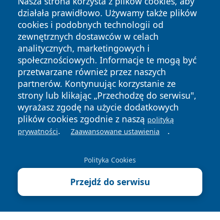
Nasza strona korzysta z plików cookies, aby
działała prawidłowo. Używamy także plików
cookies i podobnych technologii od
zewnętrznych dostawców w celach
analitycznych, marketingowych i
społecznościowych. Informacje te mogą być
Copyright © 2026 ostrolecki24.pl Wszystkie prawa
przetwarzane również przez naszych
zastrzeżone.
partnerów. Kontynuując korzystanie ze
strony lub klikając „Przechodzę do serwisu",
wyrażasz zgodę na użycie dodatkowych
Polityka
Polityka
News
Autorzy
plików cookies zgodnie z naszą
polityką
Prywatności
Cookies
.
.
prywatności
Zaawansowane ustawienia
Polityka Cookies
Przejdź do serwisu